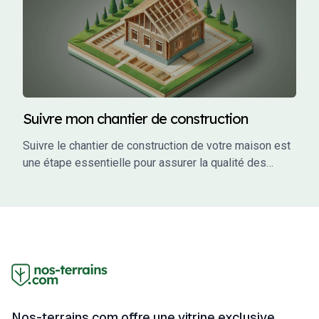
constructeur peut faire la différence entre un projet
réussi et un cauchemar.
Suivre mon chantier de construction
Suivre le chantier de construction de votre maison est
une étape essentielle pour assurer la qualité des
travaux, respecter les délais et éviter les mauvaises
surprises. En tant que maître d’ouvrage, vous avez un
rôle actif à jouer dans le suivi de votre projet. Ce guide
vous accompagne à travers les étapes clés du suivi
de chantier, en vous fournissant des conseils
pratiques, des outils et des informations pour garantir
que votre projet se déroule sans accroc.
Nos-terrains.com offre une vitrine exclusive