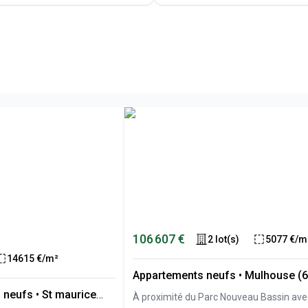
106 607 €
2 lot(s)
5077 €/m
14615 €/m²
Appartements neufs
•
Mulhouse (6
 neufs
•
St maurice
À proximité du Parc Nouveau Bassin ave