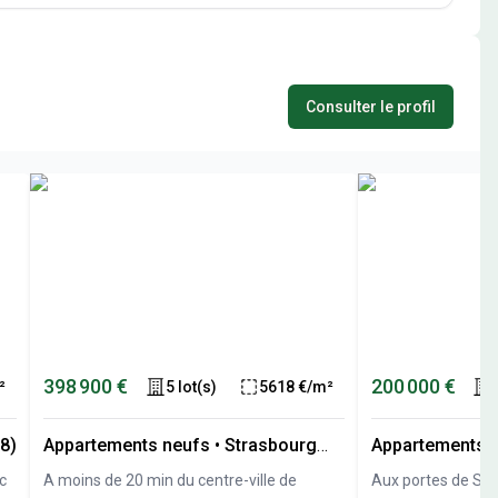
Consulter le profil
398 900 €
200 000 €
²
5 lot(s)
5618 €/m²
8)
Appartements neufs
•
Strasbourg
Appartements 
(67)
(67)
c
A moins de 20 min du centre-ville de
Aux portes de Stra