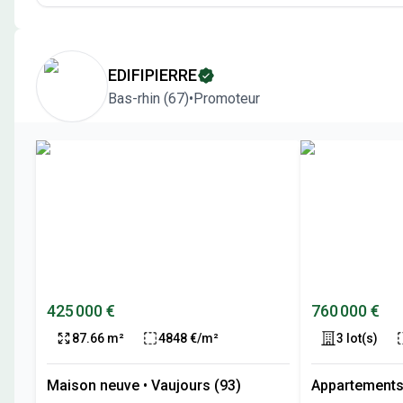
EDIFIPIERRE
Bas-rhin
(
67
)
•
Promoteur
425 000 €
760 000 €
87.66 m²
4848 €/m²
3 lot(s)
Maison neuve
•
Vaujours (93)
Appartements