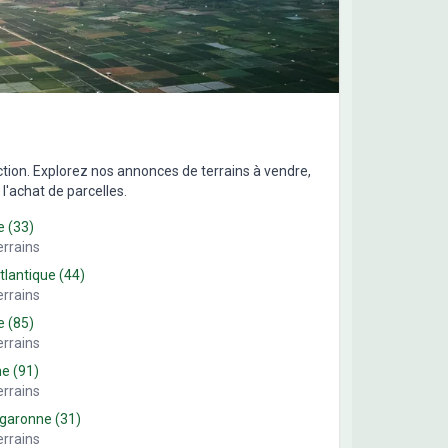
uction. Explorez nos annonces de terrains à vendre,
l'achat de parcelles.
e
(
33
)
errains
tlantique
(
44
)
errains
e
(
85
)
errains
ne
(
91
)
errains
-garonne
(
31
)
errains