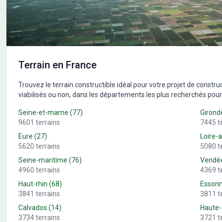
Terrain en France
Trouvez le terrain constructible idéal pour votre projet de constr
viabilisés ou non, dans les départements les plus recherchés pour 
Seine-et-marne
(
77
)
Girond
9601
terrains
7445
t
Eure
(
27
)
Loire-a
5620
terrains
5080
t
Seine-maritime
(
76
)
Vendé
4960
terrains
4369
t
Haut-rhin
(
68
)
Esson
3841
terrains
3811
t
Calvados
(
14
)
Haute
3734
terrains
3721
t