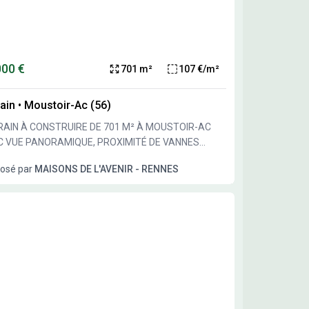
ia(.com) pour configurer votre future maison en - de
 votre projet de construction.
de disponibilité
 notre partenaire foncier qui vend le terrain.
000 €
701 m²
107 €/m²
ain
•
Moustoir-Ac (56)
RAIN À CONSTRUIRE DE 701 M² À MOUSTOIR-AC
C VUE PANORAMIQUE, PROXIMITÉ DE VANNES
es construire sur ce terrain d'une surface de 701 m²
osé par
MAISONS DE L'AVENIR - RENNES
é à Moustoir-Ac, offrant un emplacement privilégié.
itez d'une vue panoramique idéale pour réaliser une
on à votre image tout en profitant d'un cadre
permettra de créer un
ce extérieur selon vos envies. Il propose un cadre
e à un projet personnalisé en plein air. Il est vendu
un partenaire de Maisons de l'Avenir Vannes.
ENT Moustoir-Ac est une commune
ant un cadre agréable avec une vue dégagée. La ville
annes se trouve à 22 km, offrant de nombreuses