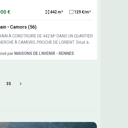
900 €
442 m²
129 €/m²
ain
•
Camors (56)
RAIN À CONSTRUIRE DE 442 M² DANS UN QUARTIER
ERCHÉ À CAMORS, PROCHE DE LORIENT. Situé à
rs, dans un secteur prisé, ce terrain offre un
osé par
MAISONS DE L'AVENIR - RENNES
ce idéal pour bâtir une maison personnalisée avec
belle superficie permettant d'aménager un jardin ou
paces extérieurs selon vos envies. Cette parcelle
ose d'une surface de 442 m², à exploiter librement
concevoir un projet immobilier sur mesure. Il profite
35
ore pages
 emplacement dans un quartier recherché, à
mité de la ville de Lorient et à moins de 30
 de la mer. Le terrain bénéficie d'un
ronnement calme, avec des écoles à quelques
tes. Vous trouverez notamment l'école primaire
ique les Lutins à environ 2 minutes à pied et l'école
aire privée Saint Joseph également proche. Des