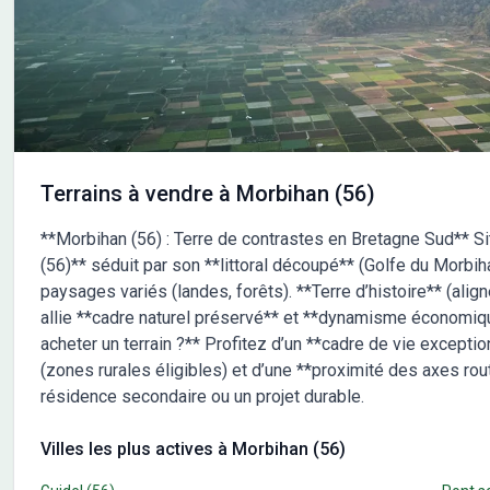
l'école primaire privée Saint Joseph à une quinzaine de
comm
minutes. La nationale N24 est à 6 km, permettant de
comm
rejoindre facilement les grands axes routiers. NOUS
comm
CONTACTER Ce terrain est vendu par un partenaire de
assu
Maisons de l'Avenir Lorient. Son prix est de 57000 euros.
Plus
Pour plus d'informations, contactez Christophe
kilomètres. NOUS CON
COLLOCH. N'hésitez pas à le joindre pour obtenir tous les
un p
détails sur cette opportunité.
est de 56 90
Terrains à vendre à Morbihan (56)
envi
DURIF
**Morbihan (56) : Terre de contrastes en Bretagne Sud** S
de v
(56)** séduit par son **littoral découpé** (Golfe du Morbiha
paysages variés (landes, forêts). **Terre d’histoire** (alig
allie **cadre naturel préservé** et **dynamisme économique
acheter un terrain ?** Profitez d’un **cadre de vie exceptio
(zones rurales éligibles) et d’une **proximité des axes rou
résidence secondaire ou un projet durable.
Villes les plus actives à Morbihan (56)