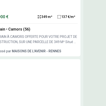
odités et services. Le terrain est situé à 28 km de
er. Vous trouverez deux écoles primaires à proximité
 la commune : l'école primaire publique les Petits
900 €
349 m²
137 €/m²
-du et l'école primaire privée Sainte Barbe. Des
erces sont installés autour du terrain. L'accès à la
ain
•
Camors (56)
le N24 se fait à 5 km. NOUS CONTACTER Ce
ain est proposé à la vente au prix de 75 000 euros par
RAIN À CAMORS OFFERTE POUR VOTRE PROJET DE
rtenaire de Maisons de l'Avenir Vannes. Pour
TRUCTION, SUR UNE PARCELLE DE 349 M² Situé à
nir plus d'informations, n'hésitez pas à joindre
rs, ce terrain à bâtir de 349 m² offre une
osé par
MAISONS DE L'AVENIR - RENNES
en DURIF. Il se tient à votre disposition pour vous
unité pour réaliser votre maison Ce terrain est
mpagner dans votre projet.
sé à la vente à un prix de 47 900 euros. Le terrain
rouve dans la commune de Camors, non loin de la
 dynamique de Lorient située à environ 30 km. Pour
e information complémentaire ou pour organiser
visite, n'hésitez pas à prendre contact avec Anne-
ie Lapart, conseillère de l'agence Maisons de
 Pour plus d'informations, n'hésitez pas à
acter Anne-Sophie Lapart de l'agence Maisons de
enir Lorient. Elle vous accompagnera dans tous vos
ets et répondra à vos questions.