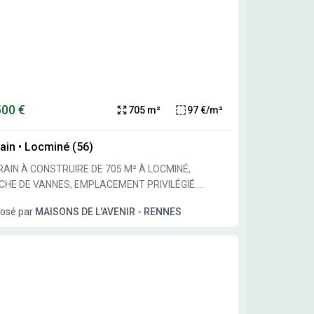
actez-nous au O2 56 53 16 O6 pour finaliser votre
e Internet Maisons-
ia(.com) pour configurer votre future maison en - de
de disponibilité
 notre partenaire foncier qui vend le terrain.
500 €
705 m²
97 €/m²
ain
•
Locminé (56)
AIN À CONSTRUIRE DE 705 M² À LOCMINÉ,
CHE DE VANNES, EMPLACEMENT PRIVILÉGIÉ.
elle constructible de 705 m² à Locminé, offrant la
osé par
MAISONS DE L'AVENIR - RENNES
ibilité de réaliser un projet immobilier personnalisé
 un cadre agréable. Profitez d'un espace extérieur
reux pour créer un environnement adapté à vos
 une surface intéressante
bâtir votre future demeure en toute sérénité. Il
ficie d'un emplacement privilégié, assurant un
calme et propice à la construction. Il est vendu par