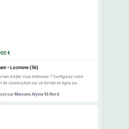
000 €
ain
•
Locmine (56)
ain à bâtir vous intéresse ? Configurez votre
t de construction sur ce terrain en ligne sur
ysia(.com) : • + de 250 modèles de maisons
osé par
Maisons Alysia 56 Nord
les • Une base de données de plusieurs
errains • Des matériaux et des équipements
bas constatés sur le marché •
meilleurs financements avec des partenaires
banques et courtiers Obtenez instantanément le
 de votre projet et votre mensualité personnalisée.