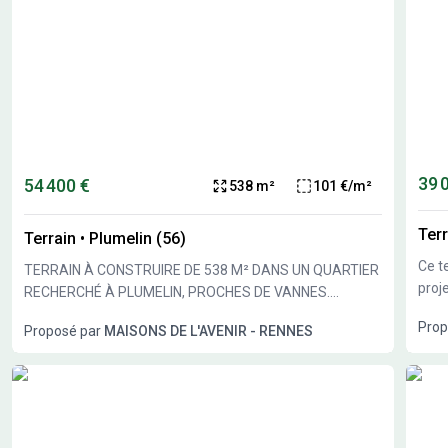
39 
54 400 €
538 m²
101 €/m²
Terr
Terrain
•
Plumelin (56)
Ce terr
TERRAIN À CONSTRUIRE DE 538 M² DANS UN QUARTIER
proje
RECHERCHÉ À PLUMELIN, PROCHES DE VANNES.
Maisons-Al
Parcelle constructible de 538 m² située à Plumelin,
Prop
Proposé par
MAISONS DE L'AVENIR - RENNES
personnalisab
offrant la possibilité de bâtir une maison sur mesure
milliers de t
dans un cadre calme. Ce terrain vous permet d'imaginer
premium • Les prix les plus 
facilement votre future habitation selon vos envies et de
Les 
bénéficier d'espaces extérieurs agréables. Il bénéficie
experts 
d'une surface importante pour un projet personnalisé. Il
prix
se trouve dans un secteur recherché, idéal pour un cadre