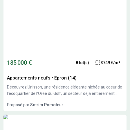
185 000 €
8 lot(s)
3749 €/m²
Appartements neufs
•
Epron (14)
Découvrez Unisson, une résidence élégante nichée au coeur de
l'écoquartier de l'Orée du Golf, un secteur déjà entièrement
aménagé où toutes les commodités, services et mobilités sont
Proposé par
Sotrim Pomoteur
en place. Située en fond d'impasse, rue Thomas Edison,
Unisson bénéficie d'un calme absolu et offre une vue dégagée
sur le parc des Rizières, un environnement naturel unique aux
portes de Caen. Du 2 au 5 pièces, les appartements traversants