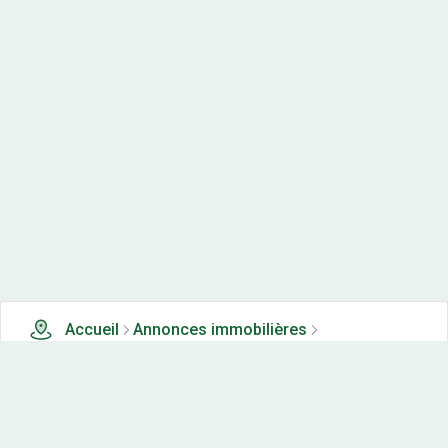
Accueil
Annonces immobilières
Appartements neufs à vendre
2 appartements neufs à vendre à Calvados (14)