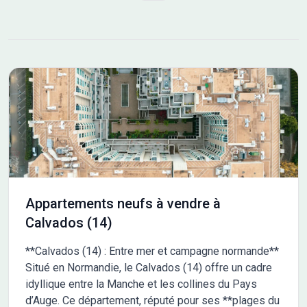
d’un accès extérieur avec des jardins privatifs pour les
appartements du rez-de-chaussée, des terrasses et de grands
rooftop avec vue sur l’hippodrome et toute la ville pour les
attiques.
Appartements neufs à vendre à
Calvados (14)
**Calvados (14) : Entre mer et campagne normande**
Situé en Normandie, le Calvados (14) offre un cadre
idyllique entre la Manche et les collines du Pays
d’Auge. Ce département, réputé pour ses **plages du