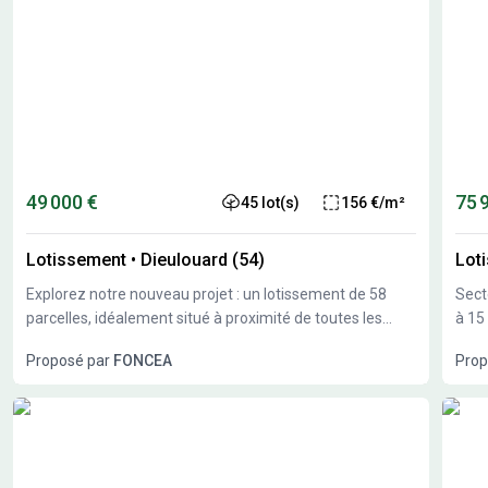
49 000 €
75 
45 lot(s)
156 €/m²
Lotissement
•
Dieulouard (54)
Lot
Explorez notre nouveau projet : un lotissement de 58
Sect
parcelles, idéalement situé à proximité de toutes les
à 15 min
commodités, dans un cadre verdoyant et naturel.
privé
Proposé par
FONCEA
Prop
Confiez nous votre terrain et imaginez les possibilités de
constru
Cha
développement que nous pouvons réaliser ensemble
dispo
pour enrichir votre environnement et aussi répondre aux
d'eau 
besoins de votre communauté.
mètres libre de constructeur tra