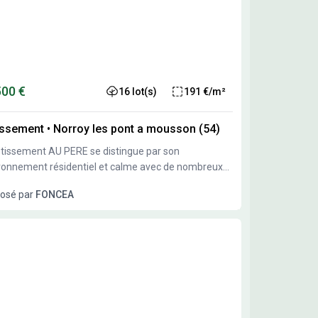
500 €
16 lot(s)
191 €/m²
issement
•
Norroy les pont a mousson (54)
otissement AU PERE se distingue par son
ronnement résidentiel et calme avec de nombreux
ces verts situé dans une zone paisible, entourée de
osé par
FONCEA
re, idéale pour les familles mais aussi tout ceux qui
rchent la tranquillité.