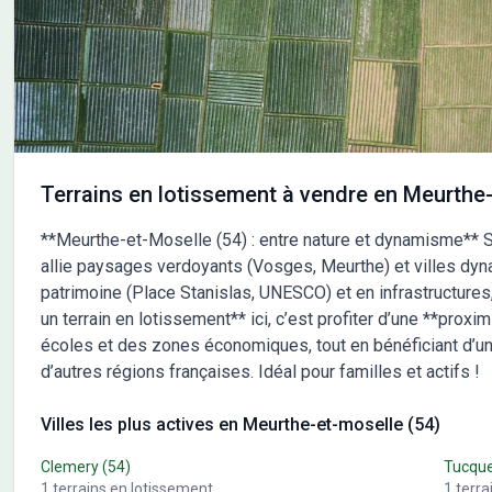
Clos des Vignes compte 18 terrains à bâtir allant de 311
à 562 m² et 12 logements groupés en accession PSLA.
Les aménagements et les prestations sont de qualité :
terrains bornés et viabilisés, cheminements piétons vers
le centre-v Les informations sur l'état des risques
auxquels ce bien est exposé sont disponibles sur le site
Géorisques : www.georisques.gouv.fr
Terrains en lotissement à vendre en Meurthe-
**Meurthe-et-Moselle (54) : entre nature et dynamisme** S
allie paysages verdoyants (Vosges, Meurthe) et villes d
patrimoine (Place Stanislas, UNESCO) et en infrastructures, 
un terrain en lotissement** ici, c’est profiter d’une **proxi
écoles et des zones économiques, tout en bénéficiant d’un *
d’autres régions françaises. Idéal pour familles et actifs !
Villes les plus actives en Meurthe-et-moselle (54)
Clemery
(54)
Tucqu
1
terrains en lotissement
1
terra