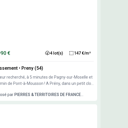
990 €
4 lot(s)
147 €/m²
issement
•
Preny (54)
eur recherché, à 5 minutes de Pagny-sur-Moselle et
 de Pont-à-Mousson ! A Prény, dans un petit clos
, découvrez votre futur terrain à bâtir, idéal pour la
osé par
PIERRES & TERRITOIRES DE FRANCE
ction de votre maison. 4 terrains à bâtir
mpagne-Ardenne Lorraine
nibles viabilisés : électricité, télécom, adduction
potable, eaux usées (tout à l'égout) façade : 20
vaux terminés, prêt à
construire ! prix de vente à partir de 75 990 euros