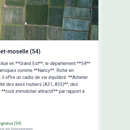
et-moselle (54)
itué en **Grand Est**, le département **54**
ynamiques comme **Nancy**. Riche en
il offre un cadre de vie équilibré. **Acheter
mité des axes routiers (A31, A33)**, des
*coût immobilier attractif** par rapport à
egnieux
(54)
ins en lotissement