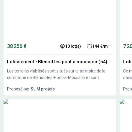
38 256 €
7 2
10 lot(s)
144 €/m²
Lotissement
•
Blenod les pont a mousson (54)
Lot
Les terrains viabilisés sont situés sur le territoire de la
Ce m
commune de Blénod-les-Pont-à-Mousson et sont
dans
destinés à la réalisation d'une construction d'une maison
et-M
Proposé par
SLIM projets
Prop
d'habitation pour résidence principale
proj
les 
quêt