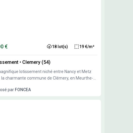
00 €
18 lot(s)
19 €/m²
issement
•
Clemery (54)
agnifique lotissement niché entre Nancy et Metz
 la charmante commune de Clémery, en Meurthe-
oselle (54) et très proche du grand axe de l'A31. Ce
osé par
FONCEA
et exceptionnel propose une opportunité unique pour
investisseurs et également les futurs propriétaires en
e d’un cadre de vie paisible et verdoyant.