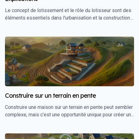
Le concept de lotissement et le rôle du lotisseur sont des
éléments essentiels dans l'urbanisation et la construction
immobilière. Que vous soyez un investisseur, un futur
propriétaire, ou simplement curieux d'en savoir plus,
comprendre ces termes est crucial pour naviguer dans le
monde de l'immobilier. Ce guide vous fournira une définition
claire de ces concepts, ainsi que des explications
détaillées sur leur importance et leur fonctionnement.
Construire sur un terrain en pente
Construire une maison sur un terrain en pente peut sembler
complexe, mais c’est une opportunité unique pour créer un
espace de vie exceptionnel, avec des vues imprenables et
une architecture distinctive. Ce guide vous accompagnera à
travers chaque étape du processus, en vous fournissant