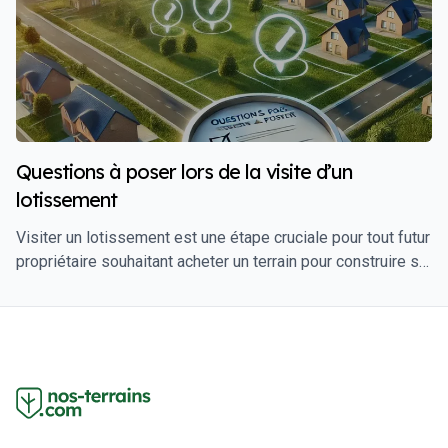
des conseils pratiques, des solutions techniques, et des
exemples concrets pour réussir votre projet.
Questions à poser lors de la visite d’un
lotissement
Visiter un lotissement est une étape cruciale pour tout futur
propriétaire souhaitant acheter un terrain pour construire sa
maison. Cette visite ne se limite pas à une simple
inspection visuelle du site. Pour éviter les mauvaises
surprises et faire un choix éclairé, il est essentiel de poser
les bonnes questions au promoteur ou à l'agent immobilier.
Ce guide vous propose une liste complète des questions à
poser lors de la visite d'un lotissement, afin de vous
assurer que le terrain que vous envisagez d'acheter