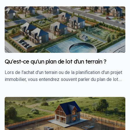
Qu'est-ce qu'un plan de lot d'un terrain ?
Lors de l'achat d'un terrain ou de la planification d'un projet
immobilier, vous entendrez souvent parler du plan de lot.
Ce document est essentiel pour comprendre la division
d'un terrain en parcelles distinctes, chacune ayant ses
propres caractéristiques et destinées à des usages
spécifiques. Dans cet article, nous allons explorer en détail
ce qu'est un plan de lot, pourquoi il est important, et
comment l'utiliser pour sécuriser et optimiser votre projet
immobilier.