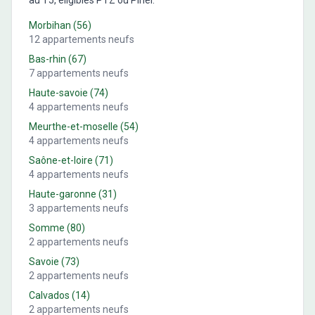
au T5, éligibles PTZ ou Pinel.
Morbihan
(
56
)
12
appartements neufs
Bas-rhin
(
67
)
7
appartements neufs
Haute-savoie
(
74
)
4
appartements neufs
Meurthe-et-moselle
(
54
)
4
appartements neufs
Saône-et-loire
(
71
)
4
appartements neufs
Haute-garonne
(
31
)
3
appartements neufs
Somme
(
80
)
2
appartements neufs
Savoie
(
73
)
2
appartements neufs
Calvados
(
14
)
2
appartements neufs