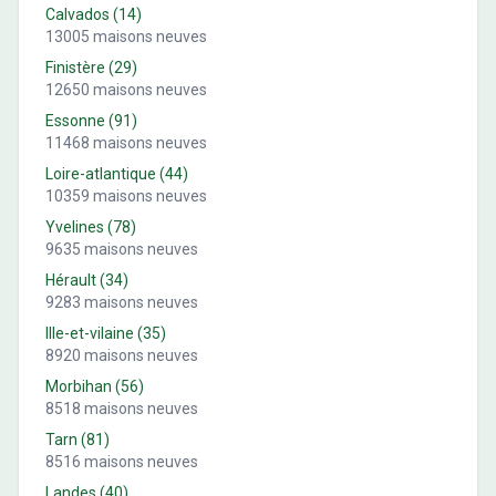
Calvados
(
14
)
13005
maisons neuves
Finistère
(
29
)
12650
maisons neuves
Essonne
(
91
)
11468
maisons neuves
Loire-atlantique
(
44
)
10359
maisons neuves
Yvelines
(
78
)
9635
maisons neuves
Hérault
(
34
)
9283
maisons neuves
Ille-et-vilaine
(
35
)
8920
maisons neuves
Morbihan
(
56
)
8518
maisons neuves
Tarn
(
81
)
8516
maisons neuves
Landes
(
40
)