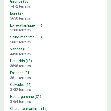
Gironde
(
33
)
7472
terrains
Eure
(
27
)
5650
terrains
Loire-atlantique
(
44
)
5208
terrains
Seine-maritime
(
76
)
5002
terrains
Vendée
(
85
)
4498
terrains
Haut-rhin
(
68
)
3898
terrains
Essonne
(
91
)
3811
terrains
Calvados
(
14
)
3782
terrains
Haute-garonne
(
31
)
3754
terrains
Charente-maritime
(
17
)