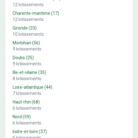
12
lotissements
Charente-maritime
(
17
)
12
lotissements
Gironde
(
33
)
10
lotissements
Morbihan
(
56
)
9
lotissements
Doubs
(
25
)
9
lotissements
Ille-et-vilaine
(
35
)
8
lotissements
Loire-atlantique
(
44
)
7
lotissements
Haut-rhin
(
68
)
6
lotissements
Nord
(
59
)
6
lotissements
Indre-et-loire
(
37
)
6
lotissements