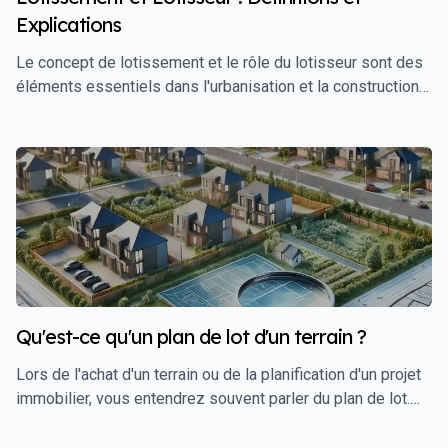
Explications
Le concept de lotissement et le rôle du lotisseur sont des
éléments essentiels dans l'urbanisation et la construction
immobilière. Que vous soyez un investisseur, un futur
propriétaire, ou simplement curieux d'en savoir plus,
comprendre ces termes est crucial pour naviguer dans le
monde de l'immobilier. Ce guide vous fournira une définition
claire de ces concepts, ainsi que des explications
détaillées sur leur importance et leur fonctionnement.
Qu'est-ce qu'un plan de lot d'un terrain ?
Lors de l'achat d'un terrain ou de la planification d'un projet
immobilier, vous entendrez souvent parler du plan de lot.
Ce document est essentiel pour comprendre la division
d'un terrain en parcelles distinctes, chacune ayant ses