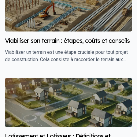
Viabiliser son terrain : étapes, coûts et conseils
Viabiliser un terrain est une étape cruciale pour tout projet
de construction. Cela consiste à raccorder le terrain aux
différents réseaux indispensables, tels que l'eau,
l'électricité, le gaz, l'assainissement, et les
télécommunications. Sans ces raccordements, le terrain
est considéré comme non constructible, ce qui rend la
viabilisation une étape incontournable avant de lancer la
construction de votre maison. Ce guide détaillé vous
accompagne à travers les étapes de la viabilisation, les
coûts associés, et les conseils pour mener à bien cette
opération.
Lotissement et Lotisseur : Définitions et