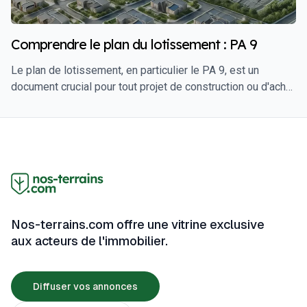
construire efficacement et de manière rentable sur un
terrain plat.
Comprendre le plan du lotissement : PA 9
Le plan de lotissement, en particulier le PA 9, est un
document crucial pour tout projet de construction ou d'achat
immobilier dans une zone lotie. Il détermine l'organisation
du terrain, les règles d'urbanisme applicables, et les
dispositions spécifiques à respecter pour garantir une
cohérence et une harmonie dans le développement de la
zone. Dans cet article, nous allons explorer ce qu'est le
plan de lotissement PA 9, comment le comprendre, et
pourquoi il est essentiel pour les futurs propriétaires et
investisseurs.
Nos-terrains.com offre une vitrine exclusive
aux acteurs de l'immobilier.
Diffuser vos annonces