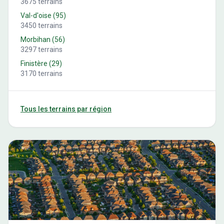
3675
terrains
Val-d'oise
(
95
)
3450
terrains
Morbihan
(
56
)
3297
terrains
Finistère
(
29
)
3170
terrains
Tous les terrains par région