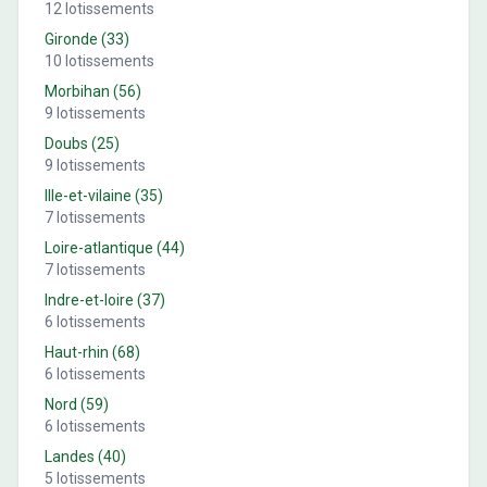
12
lotissements
Gironde
(
33
)
10
lotissements
Morbihan
(
56
)
9
lotissements
Doubs
(
25
)
9
lotissements
Ille-et-vilaine
(
35
)
7
lotissements
Loire-atlantique
(
44
)
7
lotissements
Indre-et-loire
(
37
)
6
lotissements
Haut-rhin
(
68
)
6
lotissements
Nord
(
59
)
6
lotissements
Landes
(
40
)
5
lotissements