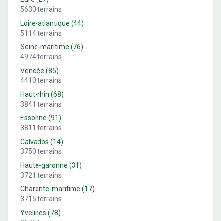
5630
terrains
Loire-atlantique
(
44
)
5114
terrains
Seine-maritime
(
76
)
4974
terrains
Vendée
(
85
)
4410
terrains
Haut-rhin
(
68
)
3841
terrains
Essonne
(
91
)
3811
terrains
Calvados
(
14
)
3750
terrains
Haute-garonne
(
31
)
3721
terrains
Charente-maritime
(
17
)
3715
terrains
Yvelines
(
78
)