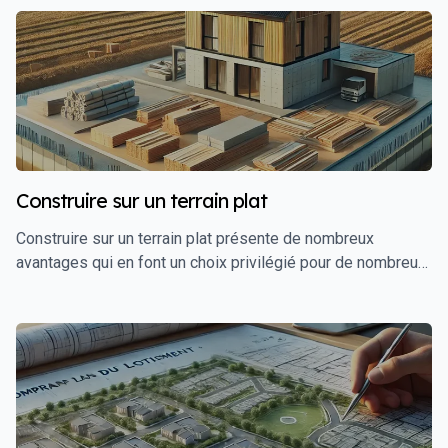
propres caractéristiques et destinées à des usages
spécifiques. Dans cet article, nous allons explorer en détail
ce qu'est un plan de lot, pourquoi il est important, et
comment l'utiliser pour sécuriser et optimiser votre projet
immobilier.
Construire sur un terrain plat
Construire sur un terrain plat présente de nombreux
avantages qui en font un choix privilégié pour de nombreux
futurs propriétaires. La simplicité des travaux de
construction, la réduction des coûts de terrassement, et la
facilité d'aménagement font de ce type de terrain une
option attrayante. Cependant, il est important de bien
comprendre les spécificités et les étapes nécessaires
pour optimiser ce projet. Ce guide détaillé vous
accompagnera à travers les différentes étapes pour