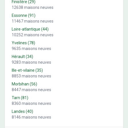
Finistère
(
29
)
12638
maisons neuves
Essonne
(
91
)
11467
maisons neuves
Loire-atlantique
(
44
)
10252
maisons neuves
Yvelines
(
78
)
9635
maisons neuves
Hérault
(
34
)
9283
maisons neuves
Ille-et-vilaine
(
35
)
8853
maisons neuves
Morbihan
(
56
)
8447
maisons neuves
Tarn
(
81
)
8360
maisons neuves
Landes
(
40
)
8146
maisons neuves