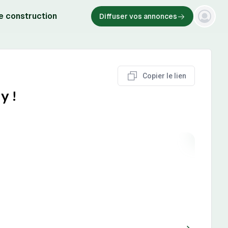
e construction
Diffuser vos annonces
Copier le lien
y !