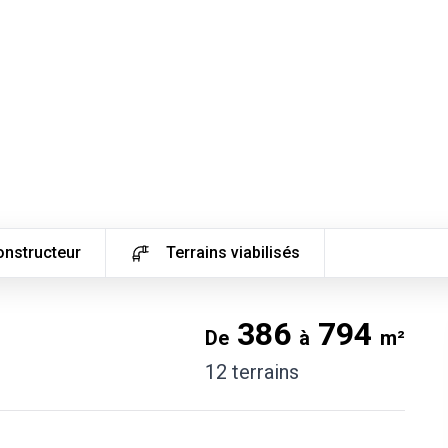
onstructeur
Terrains viabilisés
386
794
De
à
m²
12
terrains