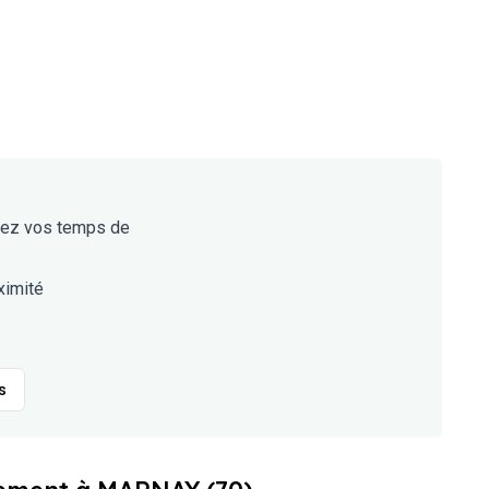
mez vos temps de
ximité
s