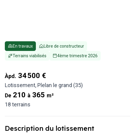
En travaux
Libre de constructeur
Terrains viabilisés
4ème trimestre 2026
34 500 €
Àpd.
Lotissement
,
Plelan le grand (35)
210
365
De
à
m²
18
terrains
Description du lotissement