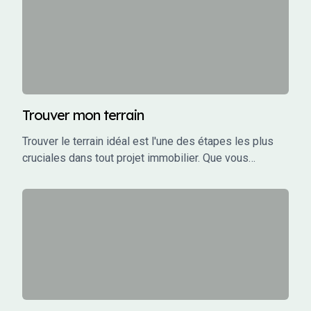
permet de planifier efficacement, de sécuriser un
financement adapté, et d'éviter les mauvaises
surprises financières.
Trouver mon terrain
Trouver le terrain idéal est l'une des étapes les plus
cruciales dans tout projet immobilier. Que vous
envisagiez de construire votre maison de rêve,
d'investir dans un projet locatif ou de développer un
projet commercial, le choix du terrain influence
directement la faisabilité, le coût, et le succès de votre
projet.