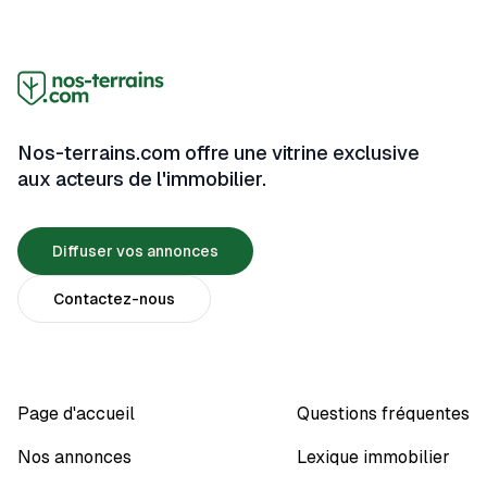
vous accompagne à travers les étapes clés du suivi
de chantier, en vous fournissant des conseils
pratiques, des outils et des informations pour garantir
que votre projet se déroule sans accroc.
Nos-terrains.com offre une vitrine exclusive
aux acteurs de l'immobilier.
Diffuser vos annonces
Contactez-nous
Page d'accueil
Questions fréquentes
Nos annonces
Lexique immobilier