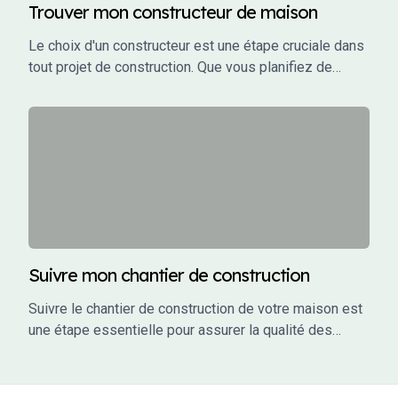
Trouver mon constructeur de maison
Le choix d'un constructeur est une étape cruciale dans
tout projet de construction. Que vous planifiez de
construire une maison individuelle, un bâtiment
commercial, ou un investissement locatif, le bon
constructeur peut faire la différence entre un projet
réussi et un cauchemar.
Suivre mon chantier de construction
Suivre le chantier de construction de votre maison est
une étape essentielle pour assurer la qualité des
travaux, respecter les délais et éviter les mauvaises
surprises. En tant que maître d’ouvrage, vous avez un
rôle actif à jouer dans le suivi de votre projet. Ce guide