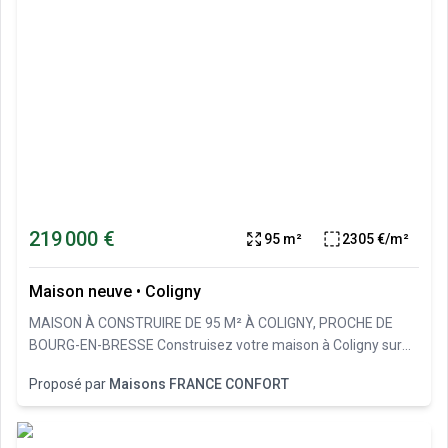
219 000 €
95 m²
2305 €/m²
Maison neuve
•
Coligny
MAISON À CONSTRUIRE DE 95 M² À COLIGNY, PROCHE DE
BOURG-EN-BRESSE Construisez votre maison à Coligny sur
un terrain de 775 m². Ce projet vous offre la possibilité de
Proposé par
Maisons FRANCE CONFORT
réaliser un habitat adapté à vos attentes, avec un extérieur
spacieux à aménager selon vos envies. Cette maison à bâtir
comprend au total 4 pièces, dont 3 chambres offrant des