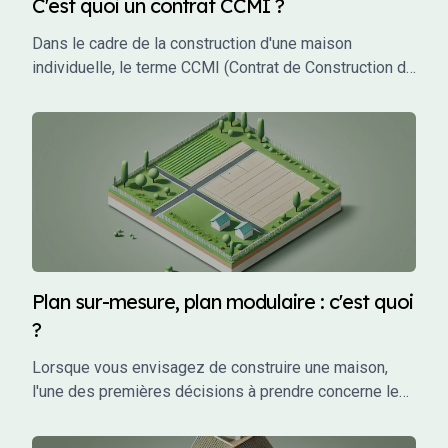
C'est quoi un contrat CCMI ?
Dans le cadre de la construction d'une maison
individuelle, le terme CCMI (Contrat de Construction de
Maison Individuelle) est incontournable. Ce type de
contrat encadre les relations entre le futur propriétaire
et le constructeur, garantissant une protection juridique
et financière tout au long du projet. Mais qu'est-ce que
le CCMI exactement, et pourquoi est-il si crucial pour
les particuliers qui souhaitent faire construire leur
maison ? Cet article vous explique en détail ce qu'est
un CCMI, ses avantages, et les éléments qu'il doit
impérativement contenir.
Plan sur-mesure, plan modulaire : c'est quoi
?
Lorsque vous envisagez de construire une maison,
l'une des premières décisions à prendre concerne le
choix des plans. Vous avez probablement entendu
parler de plans sur-mesure et de plans modulaires,