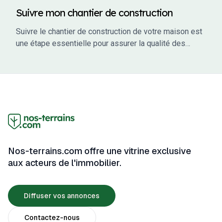
Suivre mon chantier de construction
Suivre le chantier de construction de votre maison est
une étape essentielle pour assurer la qualité des
travaux, respecter les délais et éviter les mauvaises
surprises. En tant que maître d’ouvrage, vous avez un
rôle actif à jouer dans le suivi de votre projet. Ce guide
vous accompagne à travers les étapes clés du suivi
de chantier, en vous fournissant des conseils
pratiques, des outils et des informations pour garantir
que votre projet se déroule sans accroc.
Nos-terrains.com offre une vitrine exclusive
aux acteurs de l'immobilier.
Diffuser vos annonces
Contactez-nous