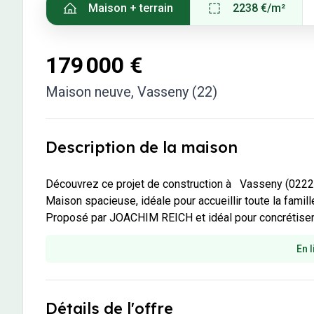
Maison + terrain
2238 €/m²
accompagner dans votre projet.
Confort C
Il se tien
accompagn
179 000 €
Maison neuve
,
Vasseny (22)
Description de la maison
Découvrez ce projet de construction à   Vasseny (02220)          
Maison spacieuse, idéale pour accueillir toute la famille.
Proposé par JOACHIM REICH et idéal pour concrétiser 
En l
Détails de l'offre