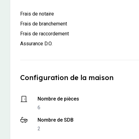
-
Non inclus
Frais de notaire
-
Non inclus
Frais de branchement
-
Non inclus
Frais de raccordement
-
Non inclus
Assurance D.O.
Configuration de la maison
-
6
Nombre de pièces
6
-
2
Nombre de SDB
2