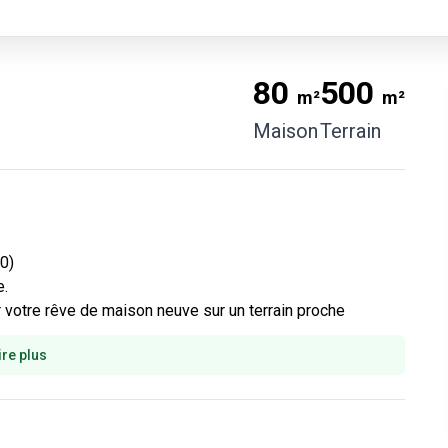
ormontreuil au 06-50-23-57-93.
t à votre disposition pour vous
er dans votre projet.
80
500
m²
m²
Maison
Terrain
                             

 

votre rêve de maison neuve sur un terrain proche 
ire plus