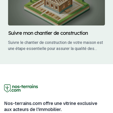
Suivre mon chantier de construction
Suivre le chantier de construction de votre maison est
une étape essentielle pour assurer la qualité des
travaux, respecter les délais et éviter les mauvaises
surprises. En tant que maître d’ouvrage, vous avez un
rôle actif à jouer dans le suivi de votre projet. Ce guide
vous accompagne à travers les étapes clés du suivi
de chantier, en vous fournissant des conseils
pratiques, des outils et des informations pour garantir
que votre projet se déroule sans accroc.
Nos-terrains.com offre une vitrine exclusive
aux acteurs de l'immobilier.