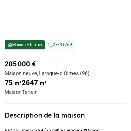
Maison + terrain
2733 €/m²
205 000 €
Maison neuve
,
Laroque-d'Olmes (96)
75
2647
m²
m²
Maison
Terrain
Description de la maison
VENTE : maison F4 (75 m²) à Laroque-d'Olmes
