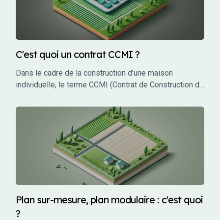
C'est quoi un contrat CCMI ?
Dans le cadre de la construction d'une maison
individuelle, le terme CCMI (Contrat de Construction de
Maison Individuelle) est incontournable. Ce type de
contrat encadre les relations entre le futur propriétaire
et le constructeur, garantissant une protection juridique
et financière tout au long du projet. Mais qu'est-ce que
le CCMI exactement, et pourquoi est-il si crucial pour
les particuliers qui souhaitent faire construire leur
maison ? Cet article vous explique en détail ce qu'est
un CCMI, ses avantages, et les éléments qu'il doit
impérativement contenir.
Plan sur-mesure, plan modulaire : c'est quoi
?