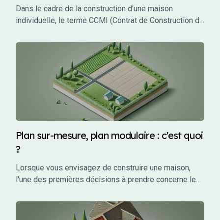
Dans le cadre de la construction d'une maison
individuelle, le terme CCMI (Contrat de Construction de
Maison Individuelle) est incontournable. Ce type de
contrat encadre les relations entre le futur propriétaire
et le constructeur, garantissant une protection juridique
et financière tout au long du projet. Mais qu'est-ce que
le CCMI exactement, et pourquoi est-il si crucial pour
les particuliers qui souhaitent faire construire leur
maison ? Cet article vous explique en détail ce qu'est
un CCMI, ses avantages, et les éléments qu'il doit
impérativement contenir.
Plan sur-mesure, plan modulaire : c'est quoi
?
Lorsque vous envisagez de construire une maison,
l'une des premières décisions à prendre concerne le
choix des plans. Vous avez probablement entendu
parler de plans sur-mesure et de plans modulaires,
mais qu'est-ce que cela signifie exactement ?