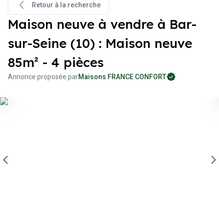
renseignement sur ce projet. Maisons France Confort
Retour à la recherche
TROYES est là pour vous accompagner dans tous vos projets
Maison neuve à vendre à Bar-
immobiliers.
sur-Seine (10) : Maison neuve
85m² - 4 pièces
Annonce proposée par
Maisons FRANCE CONFORT