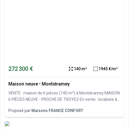
272 300 €
140 m²
1945 €/m²
Maison neuve
•
Montiéramey
VENTE : maison de 6 pièces (140 m²) à Montiéramey MAISON
6 PIÈCES NEUVE - PROCHE DE TROYES En vente : localisée à
quelques kilomètres de Troyes, nous vous présentons cette
Proposé par
Maisons FRANCE CONFORT
maison de 6 pièces de plain-pied de 140 m² à Montiéramey
(10270). Elle propose cinq chambres, une cuisine et deux
salles de bains. Cette maison est neuve. Le terrain de la