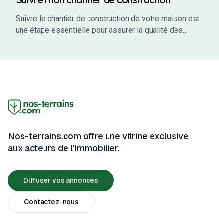
Suivre le chantier de construction de votre maison est
une étape essentielle pour assurer la qualité des
travaux, respecter les délais et éviter les mauvaises
surprises. En tant que maître d’ouvrage, vous avez un
rôle actif à jouer dans le suivi de votre projet. Ce guide
vous accompagne à travers les étapes clés du suivi
de chantier, en vous fournissant des conseils
pratiques, des outils et des informations pour garantir
que votre projet se déroule sans accroc.
Nos-terrains.com offre une vitrine exclusive
aux acteurs de l'immobilier.
Diffuser vos annonces
Contactez-nous