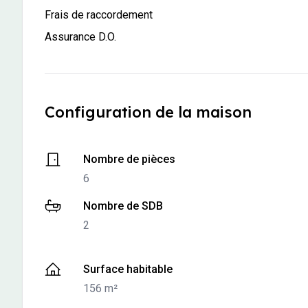
-
Non inclus
Frais de raccordement
-
Non inclus
Assurance D.O.
Configuration de la maison
-
6
Nombre de pièces
6
-
2
Nombre de SDB
2
-
156 m²
Surface habitable
156 m²