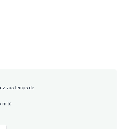
)
mez vos temps de
ximité