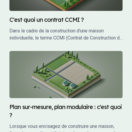
C'est quoi un contrat CCMI ?
Dans le cadre de la construction d'une maison
individuelle, le terme CCMI (Contrat de Construction de
Maison Individuelle) est incontournable. Ce type de
contrat encadre les relations entre le futur propriétaire
et le constructeur, garantissant une protection juridique
et financière tout au long du projet. Mais qu'est-ce que
le CCMI exactement, et pourquoi est-il si crucial pour
les particuliers qui souhaitent faire construire leur
maison ? Cet article vous explique en détail ce qu'est
un CCMI, ses avantages, et les éléments qu'il doit
impérativement contenir.
Plan sur-mesure, plan modulaire : c'est quoi
?
Lorsque vous envisagez de construire une maison,