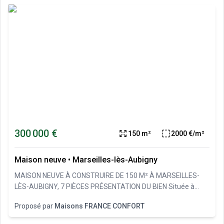
300 000 €
150 m²
2000 €/m²
Maison neuve
•
Marseilles-lès-Aubigny
MAISON NEUVE À CONSTRUIRE DE 150 M² À MARSEILLES-
LÈS-AUBIGNY, 7 PIÈCES PRÉSENTATION DU BIEN Située à
Marseilles-lès-Aubigny, cette maison neuve à construire offre
Proposé par
Maisons FRANCE CONFORT
une surface habitable de 150 m² implantée sur un terrain de
700 m². Cette maison comprend 5 chambres, 2 salles de