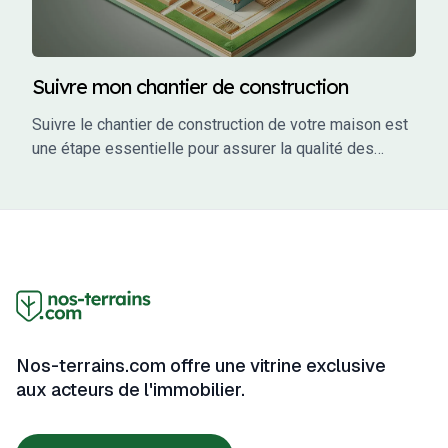
Suivre mon chantier de construction
Suivre le chantier de construction de votre maison est
une étape essentielle pour assurer la qualité des
travaux, respecter les délais et éviter les mauvaises
surprises. En tant que maître d’ouvrage, vous avez un
rôle actif à jouer dans le suivi de votre projet. Ce guide
vous accompagne à travers les étapes clés du suivi
de chantier, en vous fournissant des conseils
pratiques, des outils et des informations pour garantir
que votre projet se déroule sans accroc.
Nos-terrains.com offre une vitrine exclusive
aux acteurs de l'immobilier.