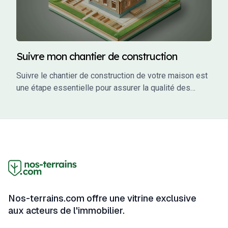
Suivre mon chantier de construction
Suivre le chantier de construction de votre maison est
une étape essentielle pour assurer la qualité des
travaux, respecter les délais et éviter les mauvaises
surprises. En tant que maître d’ouvrage, vous avez un
rôle actif à jouer dans le suivi de votre projet. Ce guide
vous accompagne à travers les étapes clés du suivi
de chantier, en vous fournissant des conseils
pratiques, des outils et des informations pour garantir
que votre projet se déroule sans accroc.
Nos-terrains.com offre une vitrine exclusive
aux acteurs de l'immobilier.