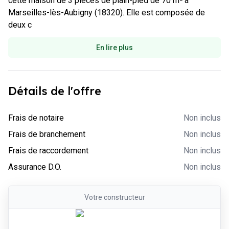
cette maison de 3 pièces de plain-pied de 70 m² à 
Marseilles-lès-Aubigny (18320). Elle est composée de 
deux c
En lire plus
Détails de l'offre
-
Non inclus
Frais de notaire
Non inclus
-
Non inclus
Frais de branchement
Non inclus
-
Non inclus
Frais de raccordement
Non inclus
-
Non inclus
Assurance D.O.
Non inclus
Votre
constructeur