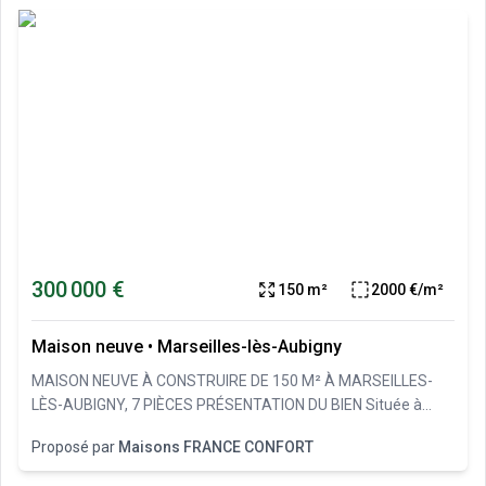
300 000 €
150 m²
2000 €/m²
Maison neuve
•
Marseilles-lès-Aubigny
MAISON NEUVE À CONSTRUIRE DE 150 M² À MARSEILLES-
LÈS-AUBIGNY, 7 PIÈCES PRÉSENTATION DU BIEN Située à
Marseilles-lès-Aubigny, cette maison neuve à construire offre
Proposé par
Maisons FRANCE CONFORT
une surface habitable de 150 m² implantée sur un terrain de
700 m². Cette maison comprend 5 chambres, 2 salles de