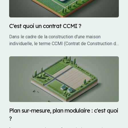
C'est quoi un contrat CCMI ?
Dans le cadre de la construction d'une maison
individuelle, le terme CCMI (Contrat de Construction de
Maison Individuelle) est incontournable. Ce type de
contrat encadre les relations entre le futur propriétaire
et le constructeur, garantissant une protection juridique
et financière tout au long du projet. Mais qu'est-ce que
le CCMI exactement, et pourquoi est-il si crucial pour
les particuliers qui souhaitent faire construire leur
maison ? Cet article vous explique en détail ce qu'est
un CCMI, ses avantages, et les éléments qu'il doit
impérativement contenir.
Plan sur-mesure, plan modulaire : c'est quoi
?