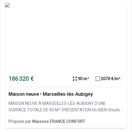
186 320 €
90 m²
2070 €/m²
Maison neuve
•
Marseilles-lès-Aubigny
MAISON NEUVE À MARSEILLES-LÈS-AUBIGNY D'UNE
SURFACE TOTALE DE 90 M². PRÉSENTATION DU BIEN Située à
Marseilles-lès-Aubigny, cette maison à construire offre une
Proposé par
Maisons FRANCE CONFORT
surface habitable de 90 m² sur un terrain de 700 m². Vous
pourrez réaliser votre maison comprenant trois chambres