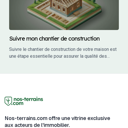
Suivre mon chantier de construction
Suivre le chantier de construction de votre maison est
une étape essentielle pour assurer la qualité des
travaux, respecter les délais et éviter les mauvaises
surprises. En tant que maître d’ouvrage, vous avez un
rôle actif à jouer dans le suivi de votre projet. Ce guide
vous accompagne à travers les étapes clés du suivi
de chantier, en vous fournissant des conseils
pratiques, des outils et des informations pour garantir
que votre projet se déroule sans accroc.
Nos-terrains.com offre une vitrine exclusive
aux acteurs de l'immobilier.