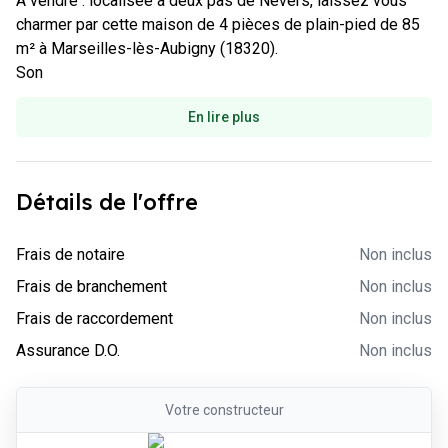
À vendre : localisée à deux pas de Nevers, laissez vous 
charmer par cette maison de 4 pièces de plain-pied de 85 
m² à Marseilles-lès-Aubigny (18320).

Son 
En lire plus
Détails de l'offre
-
Non inclus
Frais de notaire
Non inclus
-
Non inclus
Frais de branchement
Non inclus
-
Non inclus
Frais de raccordement
Non inclus
-
Non inclus
Assurance D.O.
Non inclus
Votre
constructeur