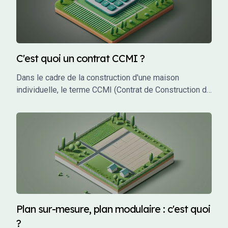
C'est quoi un contrat CCMI ?
Dans le cadre de la construction d'une maison
individuelle, le terme CCMI (Contrat de Construction de
Maison Individuelle) est incontournable. Ce type de
contrat encadre les relations entre le futur propriétaire
et le constructeur, garantissant une protection juridique
et financière tout au long du projet. Mais qu'est-ce que
le CCMI exactement, et pourquoi est-il si crucial pour
les particuliers qui souhaitent faire construire leur
maison ? Cet article vous explique en détail ce qu'est
un CCMI, ses avantages, et les éléments qu'il doit
impérativement contenir.
Plan sur-mesure, plan modulaire : c'est quoi
?