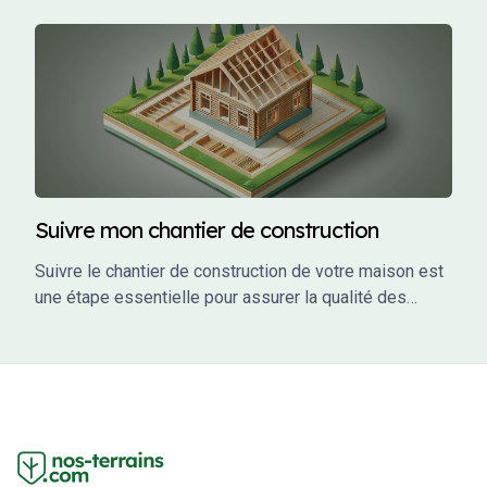
construire une maison individuelle, un bâtiment
commercial, ou un investissement locatif, le bon
constructeur peut faire la différence entre un projet
réussi et un cauchemar.
Suivre mon chantier de construction
Suivre le chantier de construction de votre maison est
une étape essentielle pour assurer la qualité des
travaux, respecter les délais et éviter les mauvaises
surprises. En tant que maître d’ouvrage, vous avez un
rôle actif à jouer dans le suivi de votre projet. Ce guide
vous accompagne à travers les étapes clés du suivi
de chantier, en vous fournissant des conseils
pratiques, des outils et des informations pour garantir
que votre projet se déroule sans accroc.