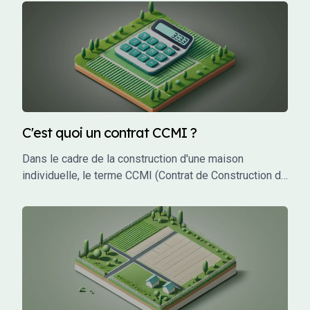
C'est quoi un contrat CCMI ?
Dans le cadre de la construction d'une maison
individuelle, le terme CCMI (Contrat de Construction de
Maison Individuelle) est incontournable. Ce type de
contrat encadre les relations entre le futur propriétaire
et le constructeur, garantissant une protection juridique
et financière tout au long du projet. Mais qu'est-ce que
le CCMI exactement, et pourquoi est-il si crucial pour
les particuliers qui souhaitent faire construire leur
maison ? Cet article vous explique en détail ce qu'est
un CCMI, ses avantages, et les éléments qu'il doit