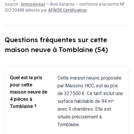
délais ont été respectes et la qualité se réalisation est
Source :
Immodvisor
– Avis Garantis – conforme à la norme NF
irréprochable. C'est un constructeur de confiance que je
ISO 20488 délivrée par
AFNOR Certification
recommande les yeux fermes.
Questions fréquentes sur cette
maison neuve à Tomblaine (54)
Quel est le prix
Cette maison neuve, proposée
pour cette
par Maisons HCC, est au prix
maison neuve de
de 327 500 €. Ce tarif inclut une
4 pièces à
surface habitable de 94 m²
Tomblaine ?
avec 3 chambres. Elle est
située précisément à
Tomblaine.