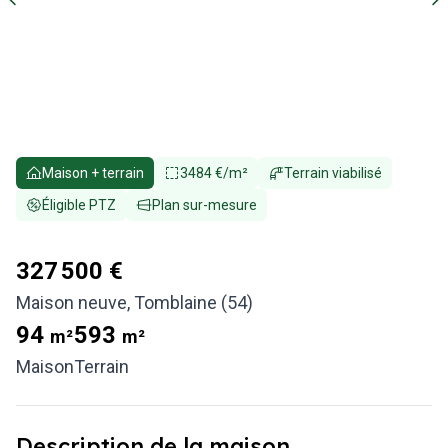
Maison + terrain
3484 €/m²
Terrain viabilisé
Éligible PTZ
Plan sur-mesure
327 500 €
Maison neuve
,
Tomblaine (54)
94
593
m²
m²
Maison
Terrain
Description de la maison