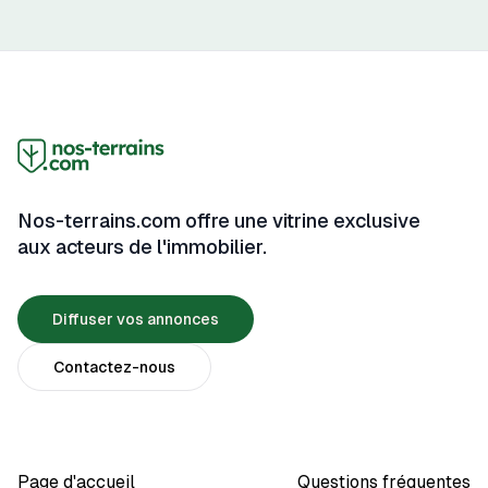
travaux, respecter les délais et éviter les mauvaises
surprises. En tant que maître d’ouvrage, vous avez un
rôle actif à jouer dans le suivi de votre projet. Ce guide
vous accompagne à travers les étapes clés du suivi
de chantier, en vous fournissant des conseils
pratiques, des outils et des informations pour garantir
que votre projet se déroule sans accroc.
Nos-terrains.com offre une vitrine exclusive
aux acteurs de l'immobilier.
Diffuser vos annonces
Contactez-nous
Page d'accueil
Questions fréquentes