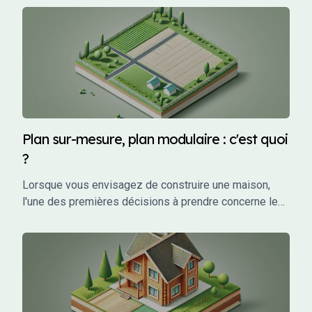
contrat encadre les relations entre le futur propriétaire
et le constructeur, garantissant une protection juridique
et financière tout au long du projet. Mais qu'est-ce que
le CCMI exactement, et pourquoi est-il si crucial pour
les particuliers qui souhaitent faire construire leur
maison ? Cet article vous explique en détail ce qu'est
un CCMI, ses avantages, et les éléments qu'il doit
impérativement contenir.
Plan sur-mesure, plan modulaire : c'est quoi
?
Lorsque vous envisagez de construire une maison,
l'une des premières décisions à prendre concerne le
choix des plans. Vous avez probablement entendu
parler de plans sur-mesure et de plans modulaires,
mais qu'est-ce que cela signifie exactement ?