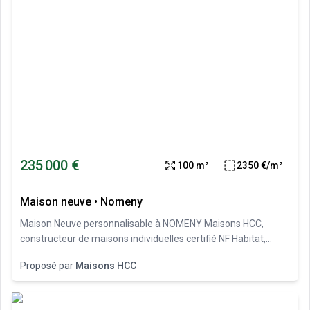
235 000 €
100 m²
2350 €/m²
Maison neuve
•
Nomeny
Maison Neuve personnalisable à NOMENY Maisons HCC,
constructeur de maisons individuelles certifié NF Habitat,
présent en lorraine depuis 1986, vous propose ce très beau
Proposé par
Maisons HCC
projet de maison individuelle plus terrain à NOMENY (proche
Dieulouard, Lesménils, Pont-A-Mousson) : Maison
personnalisable Maison à étage de 100 m², individuelle,