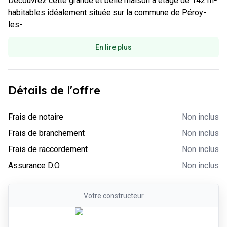
Découvrez cette grande et belle maison à étage de 142 m² 
Wesley GUNGADOO au 07 62 15 62 39 ou au 01 84 29 34 10
habitables idéalement située sur la commune de Péroy-
(Maisons Sésame - Agence de Baillet en France).
les-
En lire plus
Détails de l'offre
-
Non inclus
Frais de notaire
Non inclus
-
Non inclus
Frais de branchement
Non inclus
-
Non inclus
Frais de raccordement
Non inclus
-
Non inclus
Assurance D.O.
Non inclus
Votre
constructeur