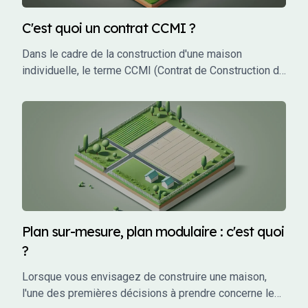
C'est quoi un contrat CCMI ?
Dans le cadre de la construction d'une maison
individuelle, le terme CCMI (Contrat de Construction de
Maison Individuelle) est incontournable. Ce type de
contrat encadre les relations entre le futur propriétaire
et le constructeur, garantissant une protection juridique
et financière tout au long du projet. Mais qu'est-ce que
le CCMI exactement, et pourquoi est-il si crucial pour
les particuliers qui souhaitent faire construire leur
maison ? Cet article vous explique en détail ce qu'est
un CCMI, ses avantages, et les éléments qu'il doit
impérativement contenir.
Plan sur-mesure, plan modulaire : c'est quoi
?
Lorsque vous envisagez de construire une maison,
l'une des premières décisions à prendre concerne le