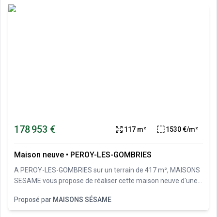
178 953 €
117 m²
1530 €/m²
Maison neuve
•
PEROY-LES-GOMBRIES
A PEROY-LES-GOMBRIES sur un terrain de 417 m², MAISONS
SESAME vous propose de réaliser cette maison neuve d'une
surface de 117 m² habitables avec 4 chambres. Le modèle
Proposé par
MAISONS SÉSAME
EMERAUDE 120 est une maison familiale de 120 m² de style
classique, qui privilégie à la fois le confort et l’optimisation des