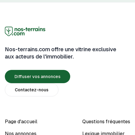
rôle actif à jouer dans le suivi de votre projet. Ce guide
vous accompagne à travers les étapes clés du suivi
de chantier, en vous fournissant des conseils
pratiques, des outils et des informations pour garantir
que votre projet se déroule sans accroc.
Nos-terrains.com offre une vitrine exclusive
aux acteurs de l'immobilier.
Diffuser vos annonces
Contactez-nous
Page d'accueil
Questions fréquentes
Nos annonces
Lexique immobilier