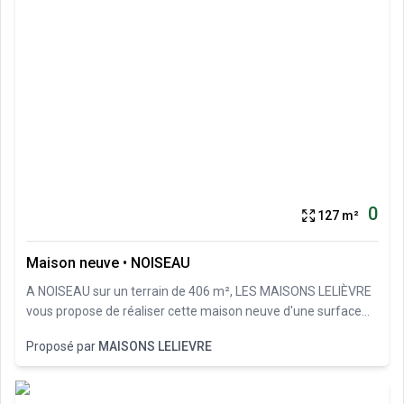
0
127 m²
Maison neuve
•
NOISEAU
A NOISEAU sur un terrain de 406 m², LES MAISONS LELIÈVRE
vous propose de réaliser cette maison neuve d'une surface
de 127 m² habitables avec 4 chambres. LES MAISONS
Proposé par
MAISONS LELIEVRE
LELIÈVRE vous propose les prestations suivantes : - Plan sur-
mesure et personnalisé de 2 à 6 chambres - Mode de
chauffage au choix - Grands choix d'équipements et de