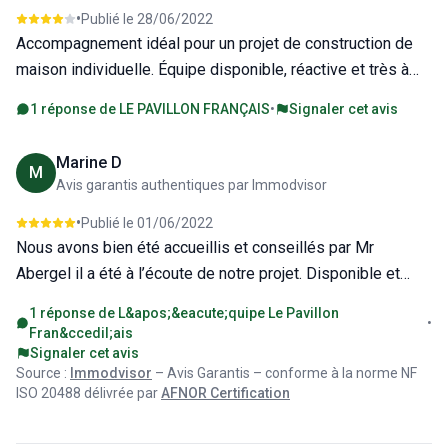
•
Publié le
28/06/2022
merci à Morgan Cipres qui à fait de notre rêve une réalité.
commencé la construction de sa maison 6 mois après la
Accompagnement idéal pour un projet de construction de
MR et Mme Soltani
nôtre a déjà fini.
maison individuelle. Équipe disponible, réactive et très à
l'écoute. Échanges fluides pour nous accompagner de A à Z
1 réponse de
LE PAVILLON FRANÇAIS
•
Signaler cet avis
dans notre projet de maison sur mesure. Un grand merci,
particulièrement à Jonathan.
Marine D
M
Avis garantis authentiques par Immodvisor
•
Publié le
01/06/2022
Nous avons bien été accueillis et conseillés par Mr
Abergel il a été à l’écoute de notre projet. Disponible et
efficace , il nous a suivis durant l’élaboration de nos plans
1 réponse de
L&apos;&eacute;quipe Le Pavillon
•
et à su faire preuve d’un grand professionnalisme. il nous a
Fran&ccedil;ais
épaulé pour la conception de notre maison et nous a donné
Signaler cet avis
Source :
Immodvisor
– Avis Garantis – conforme à la norme NF
de bon conseils. aujourd’hui nous n’en sommes qu’au début
ISO 20488 délivrée par
AFNOR Certification
de notre aventure et il répond toujours présent dès que
nous avons besoins. Je vous recommande Mr Abergel et le