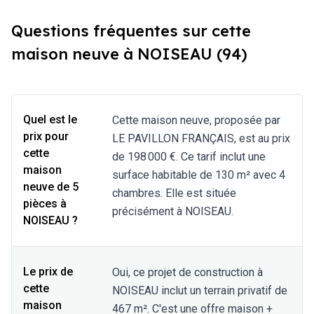
pavillon français qui nous a parfaitement accompagné pour
cette première phase en espérant que tout continue dans
Questions fréquentes sur cette
ce sens, prochaine étape le terrassement…
maison neuve à NOISEAU (94)
Quel est le
Cette maison neuve, proposée par
prix pour
LE PAVILLON FRANÇAIS, est au prix
cette
de 198 000 €. Ce tarif inclut une
maison
surface habitable de 130 m² avec 4
neuve de 5
chambres. Elle est située
pièces à
précisément à NOISEAU.
NOISEAU ?
Le prix de
Oui, ce projet de construction à
cette
NOISEAU inclut un terrain privatif de
maison
467 m². C'est une offre maison +