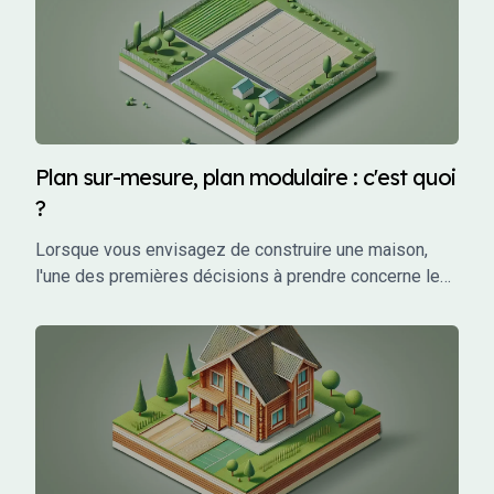
et financière tout au long du projet. Mais qu'est-ce que
le CCMI exactement, et pourquoi est-il si crucial pour
les particuliers qui souhaitent faire construire leur
maison ? Cet article vous explique en détail ce qu'est
un CCMI, ses avantages, et les éléments qu'il doit
impérativement contenir.
Plan sur-mesure, plan modulaire : c'est quoi
?
Lorsque vous envisagez de construire une maison,
l'une des premières décisions à prendre concerne le
choix des plans. Vous avez probablement entendu
parler de plans sur-mesure et de plans modulaires,
mais qu'est-ce que cela signifie exactement ?