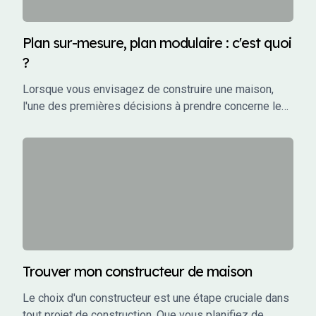
un CCMI, ses avantages, et les éléments qu'il doit
impérativement contenir.
Plan sur-mesure, plan modulaire : c'est quoi
?
Lorsque vous envisagez de construire une maison,
l'une des premières décisions à prendre concerne le
choix des plans. Vous avez probablement entendu
parler de plans sur-mesure et de plans modulaires,
mais qu'est-ce que cela signifie exactement ?
Trouver mon constructeur de maison
Le choix d'un constructeur est une étape cruciale dans
tout projet de construction. Que vous planifiez de