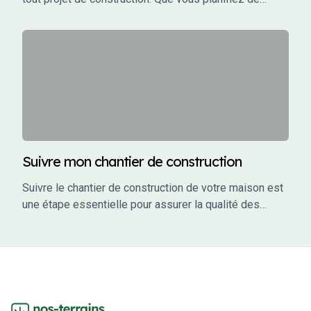
construire une maison individuelle, un bâtiment
commercial, ou un investissement locatif, le bon
constructeur peut faire la différence entre un projet
réussi et un cauchemar.
Suivre mon chantier de construction
Suivre le chantier de construction de votre maison est
une étape essentielle pour assurer la qualité des
travaux, respecter les délais et éviter les mauvaises
surprises. En tant que maître d’ouvrage, vous avez un
rôle actif à jouer dans le suivi de votre projet. Ce guide
vous accompagne à travers les étapes clés du suivi
de chantier, en vous fournissant des conseils
pratiques, des outils et des informations pour garantir