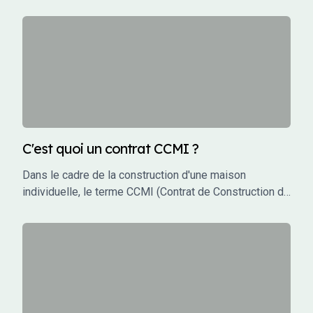
C'est quoi un contrat CCMI ?
Dans le cadre de la construction d'une maison
individuelle, le terme CCMI (Contrat de Construction de
Maison Individuelle) est incontournable. Ce type de
contrat encadre les relations entre le futur propriétaire
et le constructeur, garantissant une protection juridique
et financière tout au long du projet. Mais qu'est-ce que
le CCMI exactement, et pourquoi est-il si crucial pour
les particuliers qui souhaitent faire construire leur
maison ? Cet article vous explique en détail ce qu'est