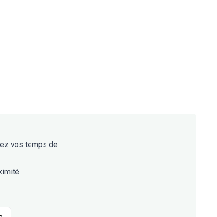
mez vos temps de
ximité
s