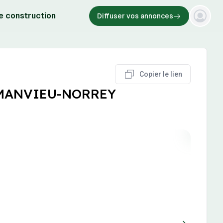
e construction
Diffuser vos annonces
Copier le lien
ST-MANVIEU-NORREY