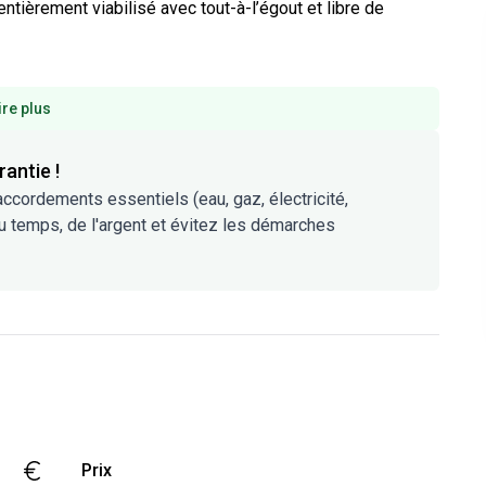
ntièrement viabilisé avec tout-à-l’égout et libre de 
ire plus
rantie !
raccordements essentiels (eau, gaz, électricité,
u temps, de l'argent et évitez les démarches
-
78 999 €
Prix