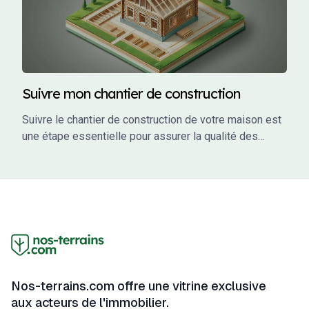
Suivre mon chantier de construction
Suivre le chantier de construction de votre maison est
une étape essentielle pour assurer la qualité des
travaux, respecter les délais et éviter les mauvaises
surprises. En tant que maître d’ouvrage, vous avez un
rôle actif à jouer dans le suivi de votre projet. Ce guide
vous accompagne à travers les étapes clés du suivi
de chantier, en vous fournissant des conseils
pratiques, des outils et des informations pour garantir
que votre projet se déroule sans accroc.
Nos-terrains.com offre une vitrine exclusive
aux acteurs de l'immobilier.