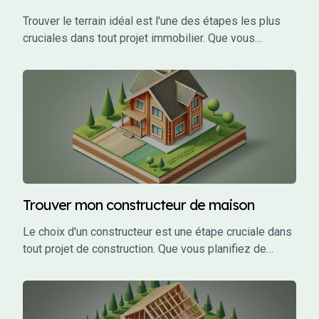
Trouver le terrain idéal est l'une des étapes les plus
cruciales dans tout projet immobilier. Que vous
envisagiez de construire votre maison de rêve,
d'investir dans un projet locatif ou de développer un
projet commercial, le choix du terrain influence
directement la faisabilité, le coût, et le succès de votre
projet.
Trouver mon constructeur de maison
Le choix d'un constructeur est une étape cruciale dans
tout projet de construction. Que vous planifiez de
construire une maison individuelle, un bâtiment
commercial, ou un investissement locatif, le bon
constructeur peut faire la différence entre un projet
réussi et un cauchemar.