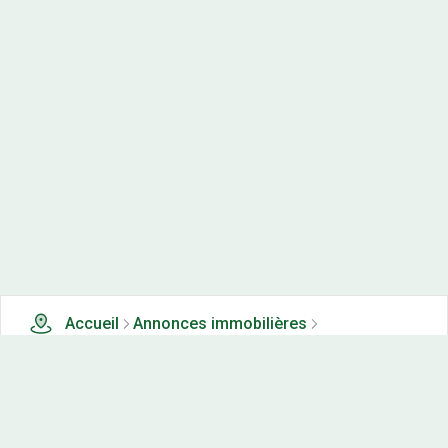
Accueil
Annonces immobilières
Appartements neufs à vendre
0 appartements neufs à vendre à Allerey (21)