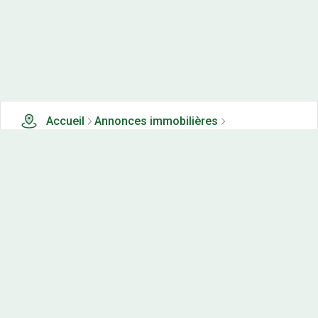
Accueil
Annonces immobilières
Appartements neufs à vendre
0 appartements neufs à vendre à Beaulieu (21)
Nos-terrains.com offre une vitrine exclusive
aux acteurs de l'immobilier.