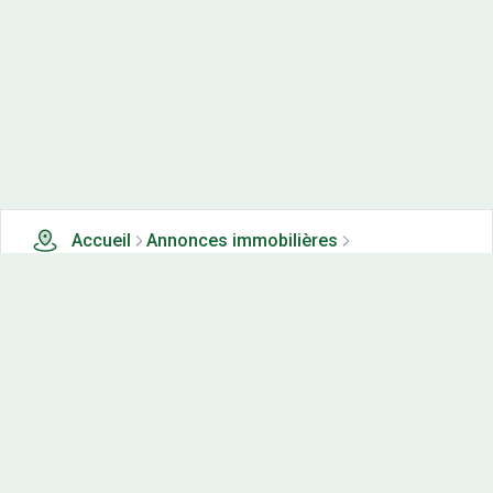
Accueil
Annonces immobilières
Appartements neufs à vendre
0 appartements neufs à vendre à Beaumont sur vingeanne
(21)