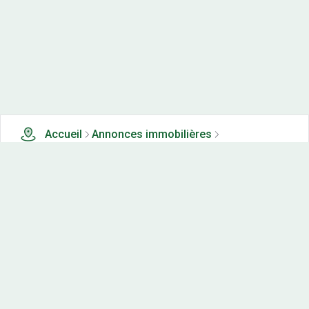
Accueil
Annonces immobilières
Appartements neufs à vendre
0 appartements neufs à vendre à Benoisey (21)
Nos-terrains.com offre une vitrine exclusive