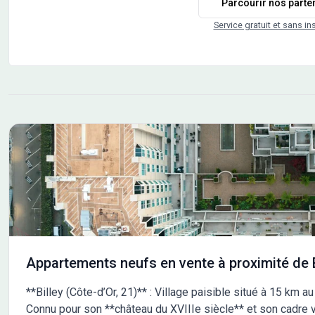
Parcourir nos parte
comprend seulement 16 appartements, du T2 au T4,
conn
répartis dans un bâtiment conforme à la
vie 
Service gratuit et sans in
réglementation environnementale RE 2020,
cham
garantissant confort, performance énergétique et
extr
respect de l’environnement. Un logement prêt à vivre
Asce
Chaque appartement est livré clé en main, avec
et p
toutes les finitions soignées : sols, murs et plafonds.
T2 (
Vous n’avez plus qu’à poser vos meubles ! Un
digi
véritable espace de vie intérieur/extérieur Balcon,
circ
grande terrasse ou jardin privatif : chaque logement
avan
bénéficie d’un espace extérieur généreux, comme
phon
une pièce supplémentaire. Profitez pleinement de
Frai
votre cadre de vie, dedans comme dehors ! Des
pend
prestations complètes et modernes - Ascenseur -
fonctionneme
Garage et parking - Vidéophone couleur - Local vélos -
ne tard
Accessibilité PMR
dès 
comp
Appartements neufs en vente à proximité de B
**Billey (Côte-d’Or, 21)** : Village paisible situé à 15 km a
Connu pour son **château du XVIIIe siècle** et son cadre ve