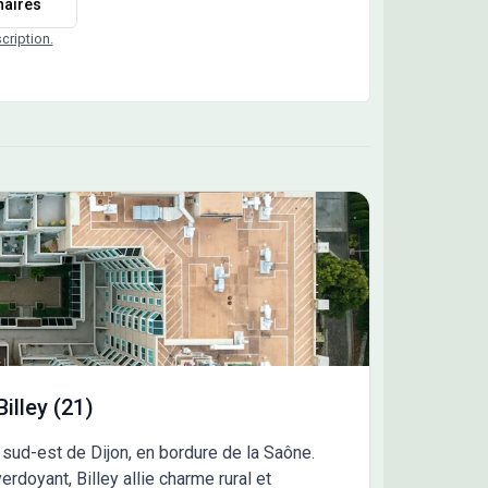
naires
ecté - Volets roulants motorisés dans la pièce de
(motorisation possible en option dans les
scription.
bres) - Douche grand format (90×120 cm – bac
aplat encastré ou douche à l’italienne selon plan) -
nseur - Garage motorisé (avec prise électrique)
arking pour les T3 et T4 / parking privatif pour les
inclus dans le prix) - Vidéophone couleur et
code - Local à vélos sécurisé - Accès et
ulations conformes aux normes PMR ✅ Les
tages du neuf - Excellente isolation thermique et
ique - Faibles consommations énergétiques -
s de notaire réduits - Exonération de taxe foncière
ant 2 ans - Garantie décennale et de bon
nt 🎯 Déjà 17 appartements réservés :
ez pas à choisir le vôtre ! 👉 Contactez-nous
maintenant pour recevoir la documentation
lète et échanger sur votre projet.
illey (21)
u sud-est de Dijon, en bordure de la Saône.
rdoyant, Billey allie charme rural et