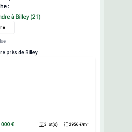
he :
re à Billey (21)
che
due
e près de Billey
 000 €
3 lot(s)
2956 €/m²