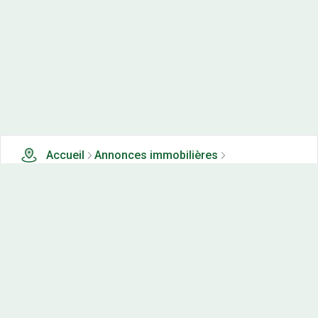
Accueil
Annonces immobilières
Appartements neufs à vendre
0 appartements neufs à vendre à Buzancy (22)