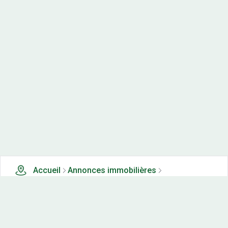
Accueil
Annonces immobilières
Appartements neufs à vendre
0 appartements neufs à vendre à Caulaincourt (24)