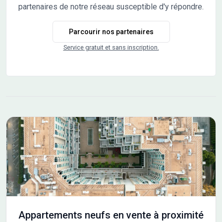
centre-ville et du CHU sud. Grâce au dispositif du Bail Réel
partenaires de notre réseau susceptible d'y répondre.
et Solidaire (BRS), vous bénéficiez d’un prix de vente
inférieur de 15 à 30% au prix du marché en devenant
Parcourir nos partenaires
propriétaire du bâti et locataire du terrain. Le BRS vous
permet également d’obtenir de nombreux autres
Service gratuit et sans inscription.
avantages tels que l'obtention de subventions (Ville
d’Amiens et Amiens Métropole), la possibilité d’obtenir
d'autres aides au financement (PTZ, Prêts
subventionnés,...) , le droit de disposer d’une garantie de
rachat de votre logement, … Ce programme n’est pas
ouvert aux investisseurs et est destiné à l’occupation à
titre de résidence principale. Pour savoir si vous pouvez
bénéficier de cette véritable opportunité et pour obtenir
toute information complémentaire, pas un instant à
perdre, rejoignez-nous sur notre site amsom-habitat.fr
Rubrique « devenir propriétaire » - « Nos programmes
neufs » et testez votre éligibilité ! Livraison prévue au 1er
trimestre 2028.
Appartements neufs en vente à proximité