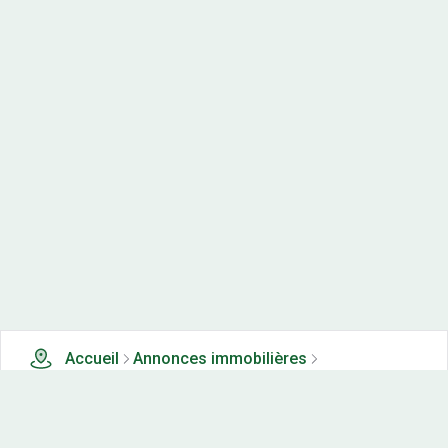
Accueil
Annonces immobilières
Appartements neufs à vendre
0 appartements neufs à vendre à Frontenay (39)