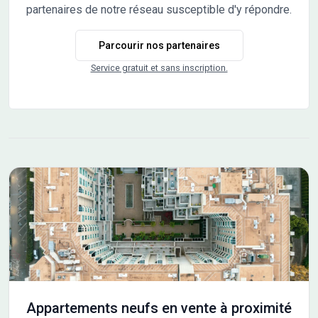
taille humaine Actuellement en construction, ce
partenaires de notre réseau susceptible d'y répondre.
programme comprend seulement 16 appartements, du
T2 au T4, répartis dans un bâtiment conforme à la
Parcourir nos partenaires
réglementation environnementale RE 2020, garantissant
confort, performance énergétique et respect de
Service gratuit et sans inscription.
l’environnement. Un logement prêt à vivre Chaque
appartement est livré clé en main, avec toutes les finitions
soignées : sols, murs et plafonds. Vous n’avez plus qu’à
poser vos meubles ! Un véritable espace de vie
intérieur/extérieur Balcon, grande terrasse ou jardin
privatif : chaque logement bénéficie d’un espace extérieur
généreux, comme une pièce supplémentaire. Profitez
pleinement de votre cadre de vie, dedans comme dehors !
Des prestations complètes et modernes - Ascenseur -
Garage et parking - Vidéophone couleur - Local vélos -
Accessibilité PMR
Appartements neufs en vente à proximité