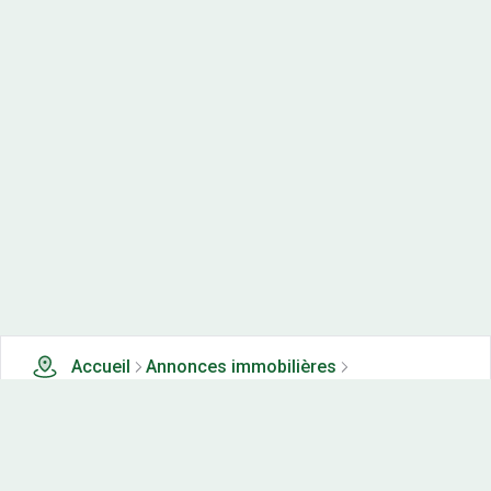
Accueil
Annonces immobilières
Appartements neufs à vendre
0 appartements neufs à vendre à Montholier (39)