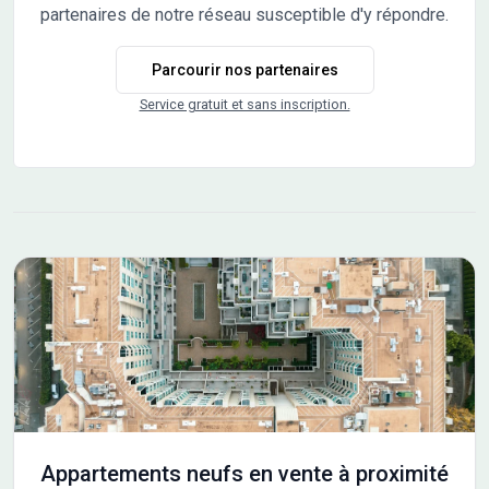
taille humaine Actuellement en construction, ce
partenaires de notre réseau susceptible d'y répondre.
programme comprend seulement 16 appartements, du
T2 au T4, répartis dans un bâtiment conforme à la
Parcourir nos partenaires
réglementation environnementale RE 2020, garantissant
confort, performance énergétique et respect de
Service gratuit et sans inscription.
l’environnement. Un logement prêt à vivre Chaque
appartement est livré clé en main, avec toutes les finitions
soignées : sols, murs et plafonds. Vous n’avez plus qu’à
poser vos meubles ! Un véritable espace de vie
intérieur/extérieur Balcon, grande terrasse ou jardin
privatif : chaque logement bénéficie d’un espace extérieur
généreux, comme une pièce supplémentaire. Profitez
pleinement de votre cadre de vie, dedans comme dehors !
Des prestations complètes et modernes - Ascenseur -
Garage et parking - Vidéophone couleur - Local vélos -
Accessibilité PMR
Appartements neufs en vente à proximité