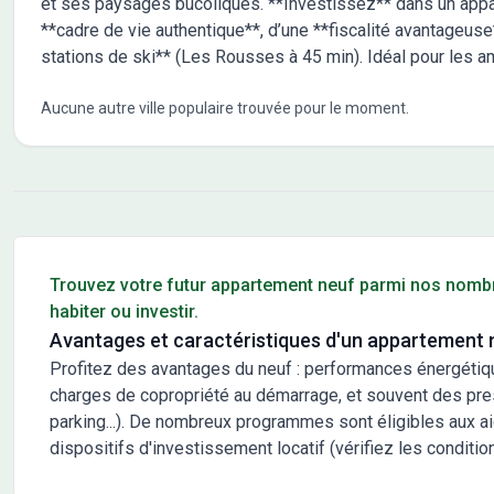
et ses paysages bucoliques. **Investissez** dans un appa
**cadre de vie authentique**, d’une **fiscalité avantageuse
stations de ski** (Les Rousses à 45 min). Idéal pour les a
Aucune autre ville populaire trouvée pour le moment.
Conseils pour l'achat d'un bien immobilier
Trouvez votre futur appartement neuf parmi nos nomb
habiter ou investir.
Avantages et caractéristiques d'un appartement 
Profitez des avantages du neuf : performances énergétiq
charges de copropriété au démarrage, et souvent des prest
parking...). De nombreux programmes sont éligibles aux a
dispositifs d'investissement locatif (vérifiez les condition