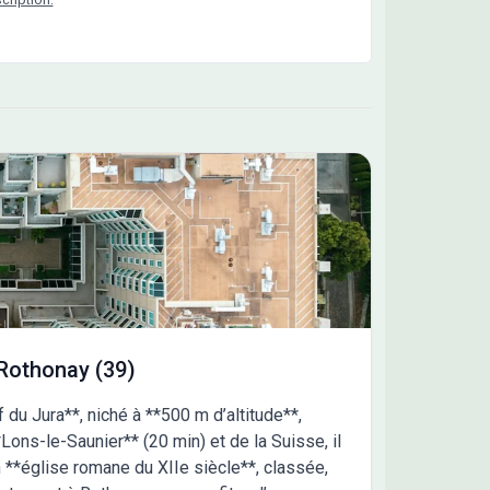
Rothonay (39)
 du Jura**, niché à **500 m d’altitude**,
Lons-le-Saunier** (20 min) et de la Suisse, il
n **église romane du XIIe siècle**, classée,