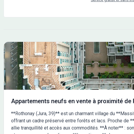
réglementation environnementale RE 2020,
garantissant confort, performance énergétique et
respect de l’environnement. Un logement prêt à vivre
Chaque appartement est livré clé en main, avec
toutes les finitions soignées : sols, murs et plafonds.
Vous n’avez plus qu’à poser vos meubles ! Un
véritable espace de vie intérieur/extérieur Balcon,
grande terrasse ou jardin privatif : chaque logement
bénéficie d’un espace extérieur généreux, comme
une pièce supplémentaire. Profitez pleinement de
votre cadre de vie, dedans comme dehors ! Des
prestations complètes et modernes - Ascenseur -
Garage et parking - Vidéophone couleur - Local vélos -
Accessibilité PMR
Appartements neufs en vente à proximité de 
**Rothonay (Jura, 39)** est un charmant village du **Massif
offrant un cadre préservé entre forêts et lacs. Proche de **
allie tranquillité et accès aux commodités. **À noter** : so