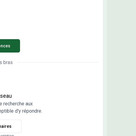
ecté - Volets roulants motorisés dans la pièce de
(motorisation possible en option dans les
bres) - Douche grand format (90×120 cm – bac
aplat encastré ou douche à l’italienne selon plan) -
nseur - Garage motorisé (avec prise électrique)
arking pour les T3 et T4 / parking privatif pour les
inclus dans le prix) - Vidéophone couleur et
onces
code - Local à vélos sécurisé - Accès et
ulations conformes aux normes PMR ✅ Les
tages du neuf - Excellente isolation thermique et
s bras
ique - Faibles consommations énergétiques -
s de notaire réduits - Exonération de taxe foncière
ant 2 ans - Garantie décennale et de bon
nt 🎯 Déjà 17 appartements réservés :
réseau
ez pas à choisir le vôtre ! 👉 Contactez-nous
maintenant pour recevoir la documentation
e recherche aux
lète et échanger sur votre projet.
ptible d'y répondre.
naires
scription.