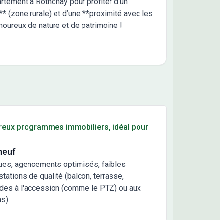
rtement à Rothonay pour profiter d’un
** (zone rurale) et d’une **proximité avec les
moureux de nature et de patrimoine !
reux programmes immobiliers, idéal pour
neuf
ues, agencements optimisés, faibles
ations de qualité (balcon, terrasse,
ides à l'accession (comme le PTZ) ou aux
s).