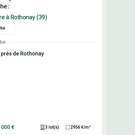
he :
re à Rothonay (39)
che
due
 près de Rothonay
 000 €
3 lot(s)
2956 €/m²