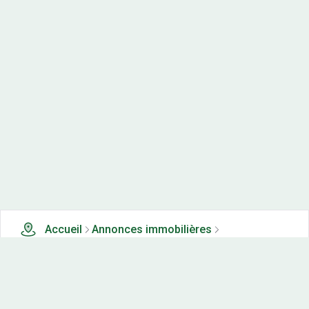
Accueil
Annonces immobilières
Maisons neuves à vendre
0 maisons neuves à vendre à Ardon (39)