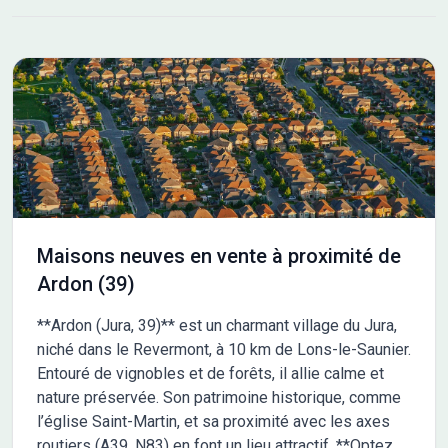
euros. Le vendeur est un partenaire de Maisons France
Confort. Pour en savoir plus, contactez Sébastien
GABRILLARGUES de Maisons France Confort Bourg-en-
Bresse au 06-81-77-73-67. Il se tient à votre disposition
pour vous accompagner dans votre projet de
construction.
Maisons neuves en vente à proximité de
Ardon (39)
**Ardon (Jura, 39)** est un charmant village du Jura,
niché dans le Revermont, à 10 km de Lons-le-Saunier.
Entouré de vignobles et de forêts, il allie calme et
nature préservée. Son patrimoine historique, comme
l’église Saint-Martin, et sa proximité avec les axes
routiers (A39, N83) en font un lieu attractif. **Optez