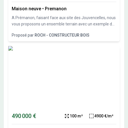
Maison neuve
•
Premanon
A Prémanon, faisant face aux site des Jouvencelles, nous
vous proposons un ensemble terrain avec un exemple de
projet qui reste à personnaliser ou modifier à votre
Proposé par
ROCH - CONSTRUCTEUR BOIS
convenance. Terrain exposé sud.
490 000 €
100 m²
4900 €/m²