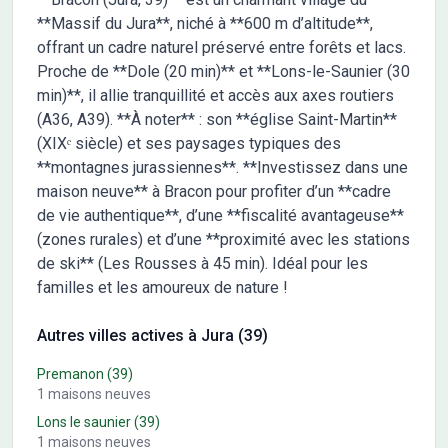
**Massif du Jura**, niché à **600 m d’altitude**,
offrant un cadre naturel préservé entre forêts et lacs.
Proche de **Dole (20 min)** et **Lons-le-Saunier (30
min)**, il allie tranquillité et accès aux axes routiers
(A36, A39). **À noter** : son **église Saint-Martin**
(XIXᵉ siècle) et ses paysages typiques des
**montagnes jurassiennes**. **Investissez dans une
maison neuve** à Bracon pour profiter d’un **cadre
de vie authentique**, d’une **fiscalité avantageuse**
(zones rurales) et d’une **proximité avec les stations
de ski** (Les Rousses à 45 min). Idéal pour les
familles et les amoureux de nature !
Autres villes actives à Jura (39)
Premanon
(39)
1
maisons neuves
Lons le saunier
(39)
1
maisons neuves