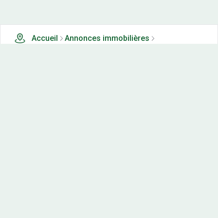
Accueil
Annonces immobilières
Maisons neuves à vendre
0 maisons neuves à vendre à Bracon (39)
Nos-terrains.com offre une vitrine exclusive
aux acteurs de l'immobilier.
Diffuser vos annonces
Contactez-nous