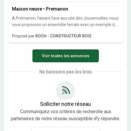
Maison neuve
•
Premanon
A Prémanon, faisant face aux site des Jouvencelles, nous
vous proposons un ensemble terrain avec un exemple de
projet qui reste à personnaliser ou modifier à votre
Proposé par
ROCH - CONSTRUCTEUR BOIS
convenance. Terrain exposé sud.
Voir toutes les annonces
Ne baissons pas les bras
Solliciter notre réseau
Communiquez vos critères de recherche aux
partenaires de notre réseau susceptible d'y répondre.