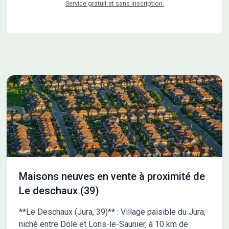
Service gratuit et sans inscription.
Ce bien est en vente au prix de 204000 euros. Le vendeur
est un partenaire de Maisons France Confort. Pour plus
d'informations, n'hésitez pas à contacter Sébastien
GABRILLARGUES au 06-81-77-73-67. Il se tient à votre
disposition pour répondre à vos questions et vous
accompagner dans votre projet.
Maisons neuves en vente à proximité de
Le deschaux (39)
**Le Deschaux (Jura, 39)** : Village paisible du Jura,
niché entre Dole et Lons-le-Saunier, à 10 km de