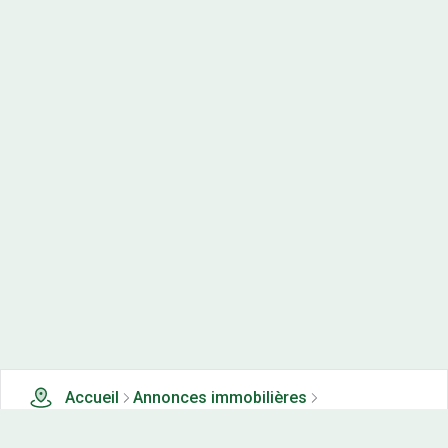
Accueil
Annonces immobilières
Maisons neuves à vendre
0 maisons neuves à vendre à Le deschaux (39)