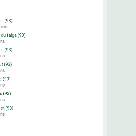
ns
(93)
ains
 du falga
(93)
ins
es
(93)
ins
ut
(93)
ins
e
(93)
ins
es
(93)
ins
net
(93)
ins