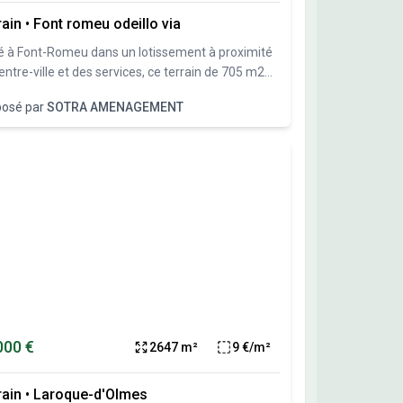
rain
•
Font romeu odeillo via
é à Font-Romeu dans un lotissement à proximité
entre-ville et des services, ce terrain de 705 m2
ose d'une exposition sud et d'une belle vue
posé par
SOTRA AMENAGEMENT
gée sur les montagnes. Pour imaginer votre
re habitation, nous avons conçu un projet de
et que nous pouvons vous présenter. Bel
stissement dans un secteur très recherché.
tres lots encore disponibles. N'hésitez pas à nous
acter.
000 €
2647 m²
9 €/m²
rain
•
Laroque-d'Olmes