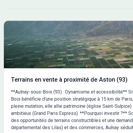
accompagne à chaque étape de votre projet.
&#10024; Maisons France Confort : Bien construire
votre futur &#10024;
Terrains en vente à proximité de Aston (93)
**Aulnay-sous-Bois (93) : Dynamisme et accessibilité** Si
Bois bénéficie d’une position stratégique à 15 km de Paris,
pleine mutation, elle allie patrimoine (église Saint-Sulpice
ambitieux (Grand Paris Express). **Pourquoi investir ?** 
des opportunités de terrains constructibles et une demand
départemental des Lilas) et des commerces, Aulnay séduit 