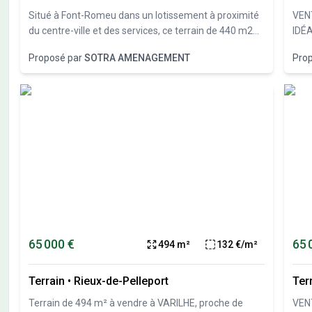
Situé à Font-Romeu dans un lotissement à proximité
VENT
du centre-ville et des services, ce terrain de 440 m2
IDÉ
dispose d'une exposition sud et d'une belle vue
fron
Proposé par
SOTRA AMENAGEMENT
Pro
dégagée sur les montagnes. Pour imaginer votre
gran
future habitation, nous avons conçu un projet de
prof
chalet que nous pouvons vous présenter. Bel
se t
investissement dans un secteur très recherché.
Mate
D'autres lots encore disponibles. N'hésitez pas à nous
2 Jo
contacter.
un t
bouc
minu
&#12
les 
parm
votr
65 000 €
65 
494 m²
132 €/m²
Cont
05.6
mais
Terrain
•
Rieux-de-Pelleport
Ter
d'ex
Terrain de 494 m² à vendre à VARILHE, proche de
VENT
acco