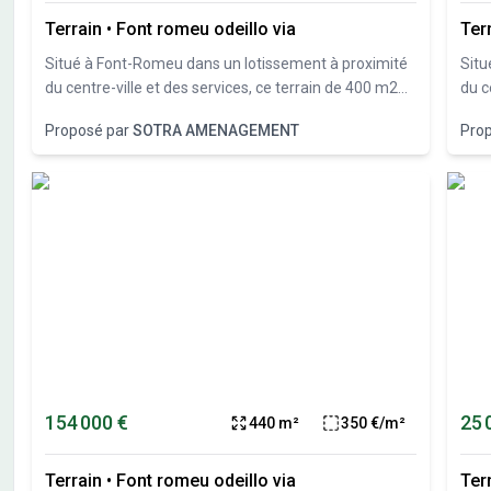
Terrain
•
Font romeu odeillo via
Ter
Situé à Font-Romeu dans un lotissement à proximité
Situ
du centre-ville et des services, ce terrain de 400 m2
du c
dispose d'une exposition sud et d'une belle vue
disp
Proposé par
SOTRA AMENAGEMENT
Pro
dégagée sur les montagnes. Pour imaginer votre
déga
future habitation, nous avons conçu un projet de
futu
chalet que nous pouvons vous présenter. Bel
chal
investissement dans un secteur très recherché.
inve
D'autres lots encore disponibles. N'hésitez pas à nous
D'au
contacter.
cont
154 000 €
25 
440 m²
350 €/m²
Terrain
•
Font romeu odeillo via
Ter