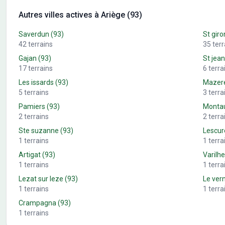
Autres villes actives à Ariège (93)
Saverdun
(93)
St giro
42
terrains
35
terr
Gajan
(93)
St jean
17
terrains
6
terra
Les issards
(93)
Mazer
5
terrains
3
terra
Pamiers
(93)
Monta
2
terrains
2
terra
Ste suzanne
(93)
Lescur
1
terrains
1
terra
Artigat
(93)
Varilh
1
terrains
1
terra
Lezat sur leze
(93)
Le ver
1
terrains
1
terra
Crampagna
(93)
1
terrains