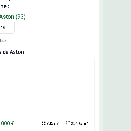
he :
 Aston (93)
che
due
s de Aston
 000 €
705 m²
254 €/m²