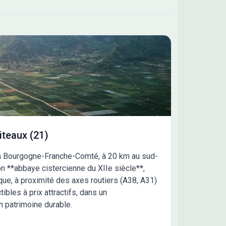
in ROUMIER au 07 45 86 23 12 ou au 07 45 86
2 (Maisons Chênes - Agence d'Avallon).
iteaux (21)
 en Bourgogne-Franche-Comté, à 20 km au sud-
on **abbaye cistercienne du XIIe siècle**,
ique, à proximité des axes routiers (A38, A31)
ibles à prix attractifs, dans un
 patrimoine durable.