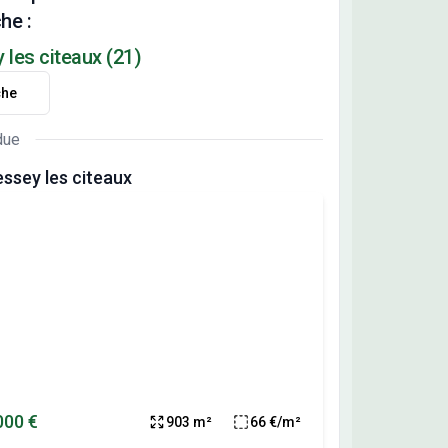
he :
 les citeaux (21)
che
due
essey les citeaux
000 €
903 m²
66 €/m²