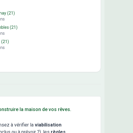
enay
(21)
ins
mbles
(21)
ins
y
(21)
ins
construire la maison de vos rêves.
nsez à vérifier la
viabilisation
clus ou à prévoir ?), les
règles