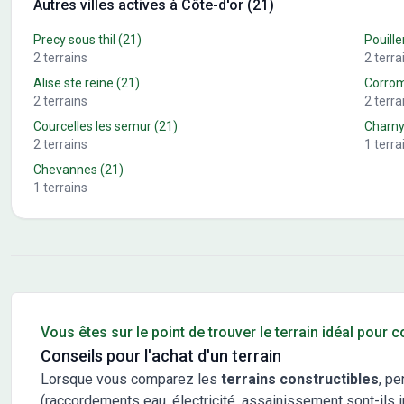
Autres villes actives à Côte-d'or (21)
Precy sous thil
(21)
Pouill
2
terrains
2
terra
Alise ste reine
(21)
Corro
2
terrains
2
terra
Courcelles les semur
(21)
Charn
2
terrains
1
terra
Chevannes
(21)
1
terrains
Conseils pour l'achat d'un bien immobilier
Vous êtes sur le point de trouver le terrain idéal pour 
Conseils pour l'achat d'un terrain
Lorsque vous comparez les
terrains constructibles
, pe
(raccordements eau, électricité, assainissement sont-ils in