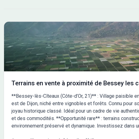
au DPE.
Roma
23 1
Terrains en vente à proximité de Bessey les c
**Bessey-lès-Cîteaux (Côte-d’Or, 21)** : Village paisible
est de Dijon, niché entre vignobles et forêts. Connu pour s
joyau historique classé. Idéal pour un cadre de vie authent
et des commodités. **Opportunité rare** : terrains construct
environnement préservé et dynamique. Investissez dans un