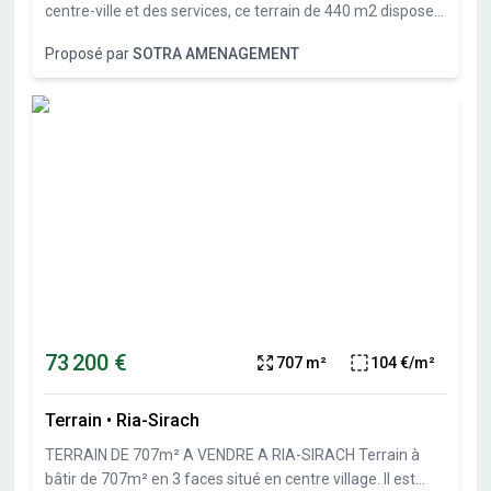
centre-ville et des services, ce terrain de 440 m2 dispose
d'une exposition sud et d'une belle vue dégagée sur les
Proposé par
SOTRA AMENAGEMENT
montagnes. Pour imaginer votre future habitation, nous
avons conçu un projet de chalet que nous pouvons vous
présenter. Bel investissement dans un secteur très
recherché. D'autres lots encore disponibles. N'hésitez pas
à nous contacter.
73 200 €
707 m²
104 €/m²
Terrain
•
Ria-Sirach
TERRAIN DE 707m² A VENDRE A RIA-SIRACH Terrain à
bâtir de 707m² en 3 faces situé en centre village. Il est