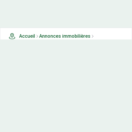
Accueil
Annonces immobilières
Terrains à vendre
0 terrains à vendre à Carcanieres (94)
Nos-terrains.com offre une vitrine exclusive
aux acteurs de l'immobilier.
Diffuser vos annonces