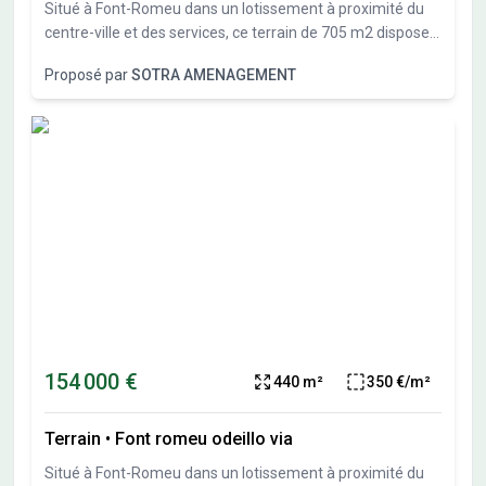
Situé à Font-Romeu dans un lotissement à proximité du
centre-ville et des services, ce terrain de 705 m2 dispose
d'une exposition sud et d'une belle vue dégagée sur les
Proposé par
SOTRA AMENAGEMENT
montagnes. Pour imaginer votre future habitation, nous
avons conçu un projet de chalet que nous pouvons vous
présenter. Bel investissement dans un secteur très
recherché. D'autres lots encore disponibles. N'hésitez pas
à nous contacter.
154 000 €
440 m²
350 €/m²
Terrain
•
Font romeu odeillo via
Situé à Font-Romeu dans un lotissement à proximité du