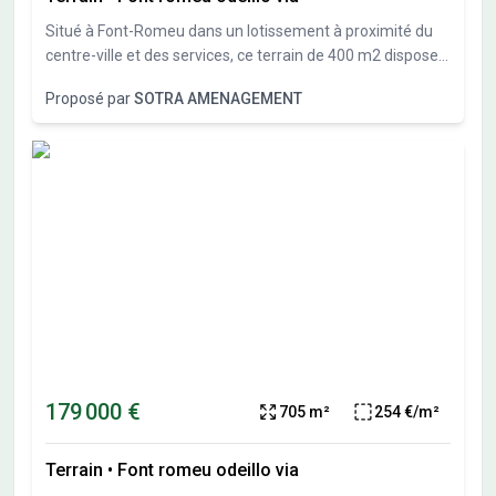
Situé à Font-Romeu dans un lotissement à proximité du
centre-ville et des services, ce terrain de 400 m2 dispose
d'une exposition sud et d'une belle vue dégagée sur les
Proposé par
SOTRA AMENAGEMENT
montagnes. Pour imaginer votre future habitation, nous
avons conçu un projet de chalet que nous pouvons vous
présenter. Bel investissement dans un secteur très
recherché. D'autres lots encore disponibles. N'hésitez pas
à nous contacter.
179 000 €
705 m²
254 €/m²
Terrain
•
Font romeu odeillo via