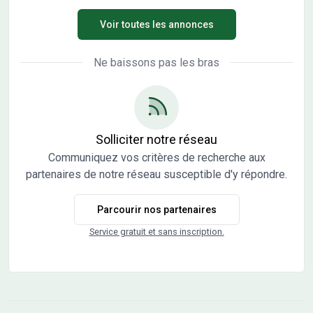
Maryline MARIÉ (0610472759) de notre agence de
Voir toutes les annonces
Cabestany pour convenir d'un rendez-vous en agence afin
d'étudier votre projet de construction dans sa globalité.
Étude personnalisée. Plans sur mesure pour une maison
Ne baissons pas les bras
aux dernières normes par le groupe leader de la
construction en France. Contrat CCMI.
Solliciter notre réseau
Communiquez vos critères de recherche aux
partenaires de notre réseau susceptible d'y répondre.
Parcourir nos partenaires
Service gratuit et sans inscription.