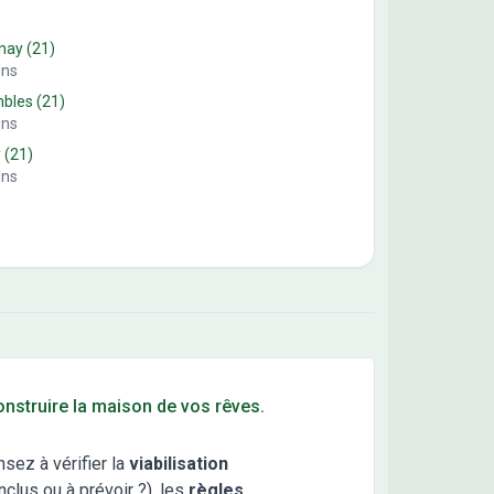
enay
(21)
ins
mbles
(21)
ins
y
(21)
ins
construire la maison de vos rêves.
nsez à vérifier la
viabilisation
clus ou à prévoir ?), les
règles