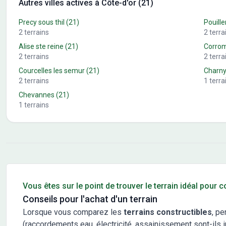
Autres villes actives à Côte-d'or (21)
Precy sous thil
(21)
Pouill
2
terrains
2
terra
Alise ste reine
(21)
Corro
2
terrains
2
terra
Courcelles les semur
(21)
Charn
2
terrains
1
terra
Chevannes
(21)
1
terrains
Conseils pour l'achat d'un bien immobilier
Vous êtes sur le point de trouver le terrain idéal pour 
Conseils pour l'achat d'un terrain
Lorsque vous comparez les
terrains constructibles
, pe
(raccordements eau, électricité, assainissement sont-ils in