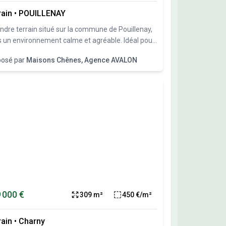
rain
•
POUILLENAY
ndre terrain situé sur la commune de Pouillenay,
 un environnement calme et agréable. Idéal pour
rojet de construction, proche des axes principaux
posé par
Maisons Chênes, Agence AVALON
 en restant au calme. Présence d’une école sur la
une, idéal pour une famille. Commune
rchée, cadre verdoyant. Prix : 48389 €. Sur ce
ain de 913 m² à POUILLENAY, Maisons Chênes
 propose de réaliser votre projet de construction
 individuelle. Maisons Chênes propose de
truire votre maison neuve avec toutes les
tations suivantes : - Plan sur-mesure et
onnalisé de 2 à 6 chambres - Mode de chauffage
hoix - Grands choix d'équipements et de
tations - Matériaux de qualité selon les normes
igueur - Accompagnement dans le choix et
 000 €
309 m²
450 €/m²
quisition du terrain - Construction conforme à la
 2020 Demandez une étude gratuite et
onnalisée de votre projet de construction sur ce
rain
•
Charny