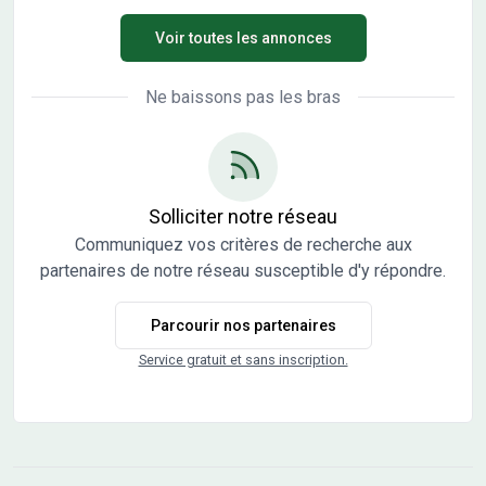
disposition pour vous accompagner dans votre projet.
un secteur convoité, ce terrain idéalement situé est
Voir toutes les annonces
proche des commerces et des écoles. L''''''''École Primaire
Pierre et Marie Curie est implantée à moins de 10 minutes
à pied. Niveau transports, on trouve la gare Saint-Quentin
Ne baissons pas les bras
à moins de 10 minutes en voiture. On trouve un accès à
l''''''''autoroute A26 à 6 km. Il y a un tennis, une boulangerie,
une boucherie-charcuterie, une épicerie et un bureau de
poste à proximité du terrain. Il est à vendre pour la somme
de 39 900 €. Contactez Mathieu MAZZUCCO
Solliciter notre réseau
(O6.40.99.52.08) pour plus d''''''''informations sur le terrain.
Communiquez vos critères de recherche aux
partenaires de notre réseau susceptible d'y répondre.
Parcourir nos partenaires
Service gratuit et sans inscription.