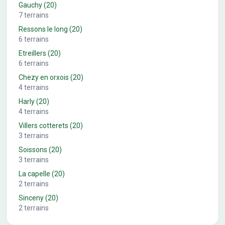
Gauchy
(20)
7
terrains
Ressons le long
(20)
6
terrains
Etreillers
(20)
6
terrains
Chezy en orxois
(20)
4
terrains
Harly
(20)
4
terrains
Villers cotterets
(20)
3
terrains
Soissons
(20)
3
terrains
La capelle
(20)
2
terrains
Sinceny
(20)
2
terrains