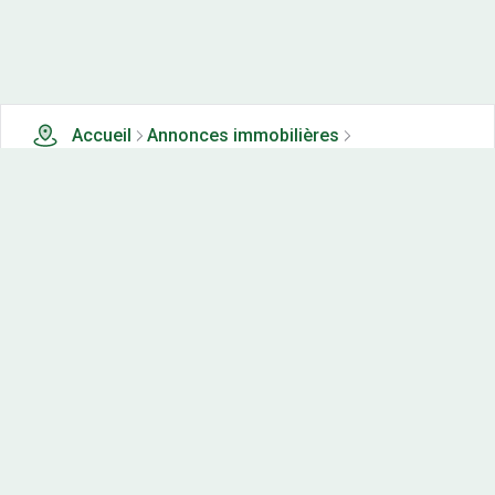
Accueil
Annonces immobilières
Terrains à vendre
0 terrains à vendre à Chery les pouilly (20)
Nos-terrains.com offre une vitrine exclusive
aux acteurs de l'immobilier.
Diffuser vos annonces