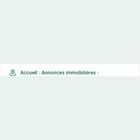
Accueil
Annonces immobilières
Terrains à vendre
1 terrains à vendre à Cussy le chatel (21)