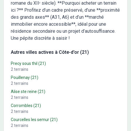
romane du XIIᵉ siècle). **Pourquoi acheter un terrain
ici ?** Profitez d’un cadre préservé, d’une **proximité
des grands axes** (A31, A6) et d’un **marché
immobilier encore accessible**, idéal pour une
résidence secondaire ou un projet d’autosuffisance.
Une pépite discrète à saisir !
Autres villes actives à Côte-d'or (21)
Precy sous thil
(21)
2
terrains
Pouillenay
(21)
2
terrains
Alise ste reine
(21)
2
terrains
Corrombles
(21)
2
terrains
Courcelles les semur
(21)
2
terrains