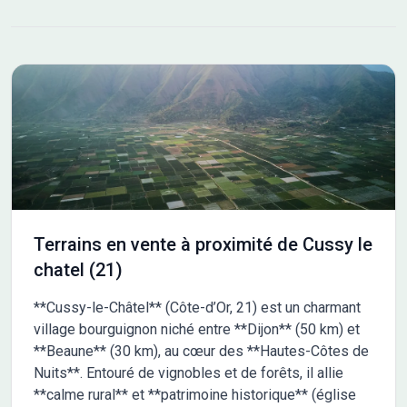
Gilly-lès-Cîteaux et Corgoloin se trouvent à moins de 10 km.
L'autoroute A31 est accessible à 10 km, facilitant vos
déplacements. De nombreuses écoles sont implantées dans
les environs, notamment des écoles maternelles, élémentaires,
primaires ainsi qu'un collège. Vous trouverez également des
commerces à proximité. NOUS CONTACTER Ce terrain est
vendu par un partenaire de Maisons France Confort Melun au
prix de 99 000 euros. Pour plus d'informations et découvrir ce
terrain, n'hésitez pas à contacter Franck ALANOE au 06-27-23-
96-64. Il vous accompagnera dans votre projet de construction.
Terrains en vente à proximité de Cussy le
chatel (21)
**Cussy-le-Châtel** (Côte-d’Or, 21) est un charmant
village bourguignon niché entre **Dijon** (50 km) et
**Beaune** (30 km), au cœur des **Hautes-Côtes de
Nuits**. Entouré de vignobles et de forêts, il allie
**calme rural** et **patrimoine historique** (église