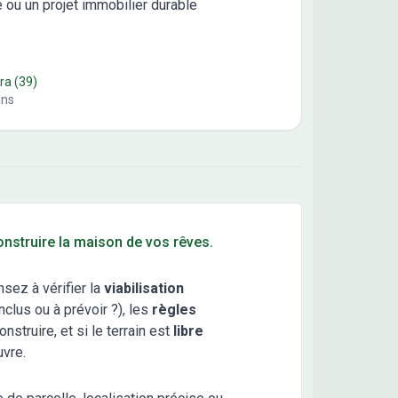
 ou un projet immobilier durable
ra
(39)
ins
construire la maison de vos rêves.
nsez à vérifier la
viabilisation
clus ou à prévoir ?), les
règles
truire, et si le terrain est
libre
uvre.