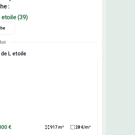
he :
 etoile (39)
che
due
de L etoile
000 €
917 m²
28 €/m²