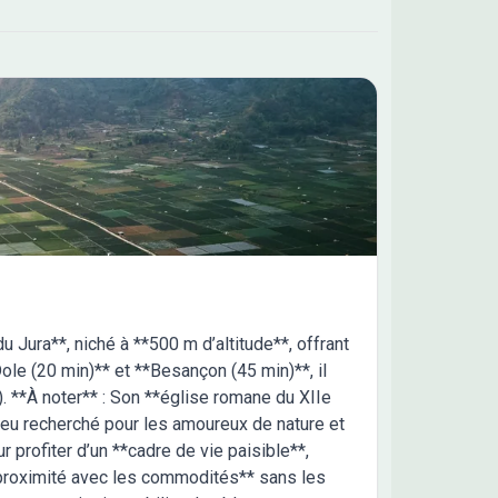
tégralité de votre projet afin de vous aider à
frer tous les frais annexes de votre construction
ous permettre d'aller jusqu'à la remise des clés en
e sérénité. Ref SG 2644
u Jura**, niché à **500 m d’altitude**, offrant
ole (20 min)** et **Besançon (45 min)**, il
9). **À noter** : Son **église romane du XIIe
ieu recherché pour les amoureux de nature et
r profiter d’un **cadre de vie paisible**,
**proximité avec les commodités** sans les