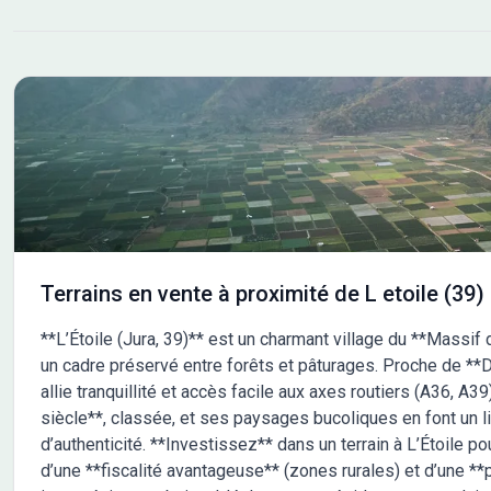
salariés du secteur privé (sous conditions de
l'in
ressources) Pas de frais d'agence car en direct avec
chif
le propriétaire. Vous souhaitez visiter ce lot à bâtir ?
et v
Contactez nous! Retrouvez toutes les informations
tout
sur notre site internet. (disponibilité, plan de bornage,
etc) COOP HABITAT BOURGOGNE, le spécialiste du
terrain viabilisé. Permis d'aménager n° PA 71131 23
E0001 délivré le 06/06/23. Les informations sur les
risques auxquels ce bien est exposé sont disponibles
sur le site Géorisques : www.georisques.gouv.fr Non
soumis au DPE
Terrains en vente à proximité de L etoile (39)
**L’Étoile (Jura, 39)** est un charmant village du **Massif d
un cadre préservé entre forêts et pâturages. Proche de **D
allie tranquillité et accès facile aux axes routiers (A36, A3
siècle**, classée, et ses paysages bucoliques en font un l
d’authenticité. **Investissez** dans un terrain à L’Étoile pou
d’une **fiscalité avantageuse** (zones rurales) et d’une 