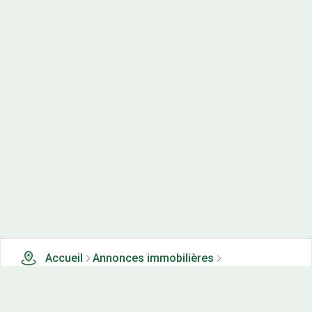
Accueil
Annonces immobilières
Terrains à vendre
0 terrains à vendre à Mantry (39)