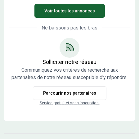
BALLANDRAS - Chargée de missions commercialisation
Les commerces de la zone Champ Chassy (Netto,
Voir toutes les annonces
boulangerie, boucherie, charcuterie, fleuriste, coiffeur,
station essence …) sont également tout proches.
L’environnement est préservé, au calme avec une jolie
Ne baissons pas les bras
vue sur le parc arboré. Un habitat de fraicheur recherché
lors des chaudes journées d’été. Les terrains sont
viabilisés (raccordés avec regards individuels de
branchement aux réseaux électricité, téléphone, eau
potable, eaux pluviales et eaux usées), bornés et libres de
Solliciter notre réseau
constructeurs. Travaux de viabilisation terminés, terrains
Communiquez vos critères de recherche aux
disponibles immédiatement Eligible au PTZ pour les primo
partenaires de notre réseau susceptible d'y répondre.
accédants depuis le 01/04/2025
Parcourir nos partenaires
Service gratuit et sans inscription.