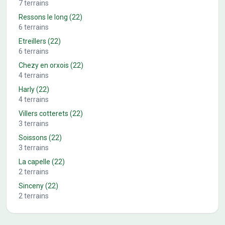
7
terrains
Ressons le long
(22)
6
terrains
Etreillers
(22)
6
terrains
Chezy en orxois
(22)
4
terrains
Harly
(22)
4
terrains
Villers cotterets
(22)
3
terrains
Soissons
(22)
3
terrains
La capelle
(22)
2
terrains
Sinceny
(22)
2
terrains