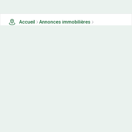
Accueil
Annonces immobilières
Terrains à vendre
0 terrains à vendre à Mortiers (22)
Nos-terrains.com offre une vitrine exclusive
aux acteurs de l'immobilier.
Diffuser vos annonces
Contactez-nous