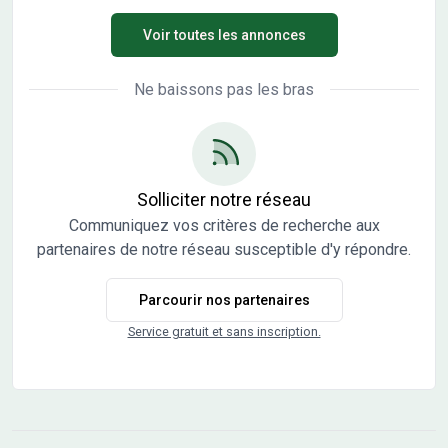
parcelle à vendre par un partenaire de Maisons France
Voir toutes les annonces
Confort Cormontreuil. Le prix demandé est de 65 000
euros. ENVIRONNEMENT Situé à Variscourt, cette zone
d'habitation demeure proche de la grande ville de Reims,
Ne baissons pas les bras
située à environ 19 kilomètres. Les axes routiers sont
accessibles, notamment l'autoroute A26 à 5 kilomètres.
Plusieurs gares se trouvent à proximité, dont Aguilcourt -
Variscourt à un peu plus d'un kilomètre, ainsi que
Guignicourt et Loivre plus éloignées. Vous bénéficierez
Solliciter notre réseau
également de commerces implantés tout près, à
Communiquez vos critères de recherche aux
seulement quelques dizaines de mètres. Un port de
partenaires de notre réseau susceptible d'y répondre.
plaisance se situe à moins de 300 mètres, ajoutant une
touche agréable aux environs. NOUS CONTACTER Ce
Parcourir nos partenaires
terrain est proposé à la vente par un partenaire de
Maisons France Confort Cormontreuil. Pour plus
Service gratuit et sans inscription.
d'informations, n'hésitez pas à contacter François TOTI au
06-50-23-57-93. Il se tient à votre disposition pour
répondre à toutes vos questions et vous accompagner
dans votre projet.