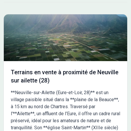
transports. La commune propose plusieurs établissements
scolaires dont un collège privé, une école maternelle, une école
élémentaire et une école primaire privée, tous accessibles à
pied en moins de 5 minutes. De plus, de nombreux commerces
se trouvent à proximité. ENVIRONNEMENT Ce terrain situé à
Fismes offre un cadre où se retrouvent commodités et services
essentiels. Vous profitez de la proximité de la nationale N31,
d'arrêts de bus à courte distance ainsi que de la gare locale.
Pour les familles, plusieurs écoles et un collège se trouvent à
quelques minutes de marche. Les commerces alentours
facilitent le quotidien. NOUS CONTACTER Ce terrain est vendu
Terrains en vente à proximité de Neuville
par un partenaire de Maisons France Confort Cormontreuil au
sur ailette (28)
prix de 63 830 euros. Pour plus d'informations, n'hésitez pas à
joindre François TOTI au 06-50-23-57-93. Il se fera un plaisir de
**Neuville-sur-Ailette (Eure-et-Loir, 28)** est un
vous accompagner dans votre projet.
village paisible situé dans la **plaine de la Beauce**,
à 15 km au nord de Chartres. Traversé par
l’**Ailette**, un affluent de l’Eure, il offre un cadre rural
préservé, idéal pour les amateurs de nature et de
tranquillité. Son **église Saint-Martin** (XIIIe siècle)