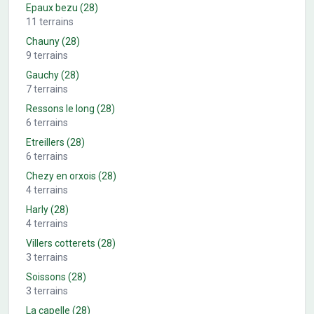
Epaux bezu
(28)
11
terrains
Chauny
(28)
9
terrains
Gauchy
(28)
7
terrains
Ressons le long
(28)
6
terrains
Etreillers
(28)
6
terrains
Chezy en orxois
(28)
4
terrains
Harly
(28)
4
terrains
Villers cotterets
(28)
3
terrains
Soissons
(28)
3
terrains
La capelle
(28)