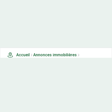
Accueil
Annonces immobilières
Terrains à vendre
5 terrains à vendre à Neuville sur ailette (28)