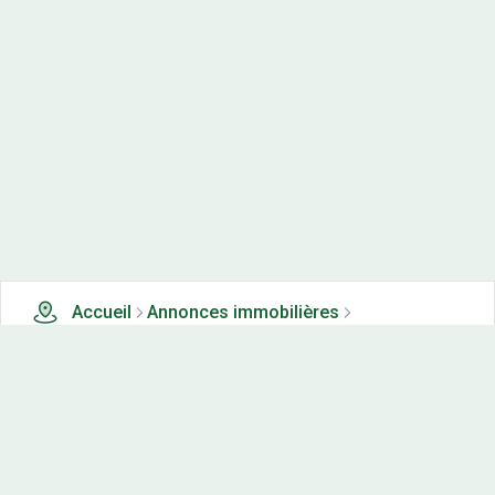
Accueil
Annonces immobilières
Terrains à vendre
0 terrains à vendre à Norges la ville (21)