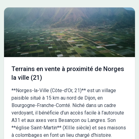
COOP HABITAT BOURGOGNE, le spécialiste du terrain
viabilisé. Permis d'aménager n° PA 71131 23 E0001
délivré le 06/06/23. Les informations sur les risques
auxquels ce bien est exposé sont disponibles sur le site
Géorisques : www.georisques.gouv.fr Non soumis au DPE
Terrains en vente à proximité de Norges
la ville (21)
**Norges-la-Ville (Côte-d’Or, 21)** est un village
paisible situé à 15 km au nord de Dijon, en
Bourgogne-Franche-Comté. Niché dans un cadre
verdoyant, il bénéficie d’un accès facile à l’autoroute
A31 et aux axes vers Besançon ou Langres. Son
**église Saint-Martin** (XIIIe siècle) et ses maisons
à colombages en font un lieu chargé d’histoire.