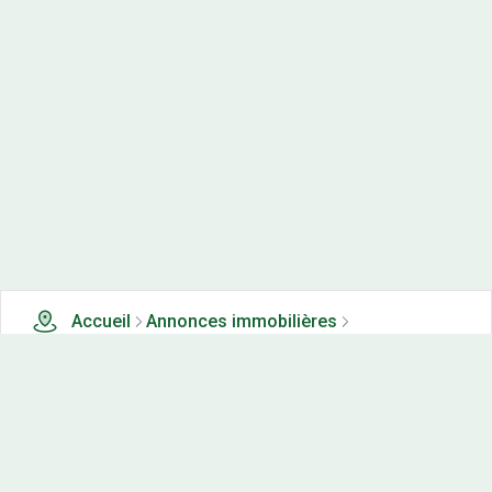
Accueil
Annonces immobilières
Terrains à vendre
0 terrains à vendre à Perrigny sur l ognon (21)