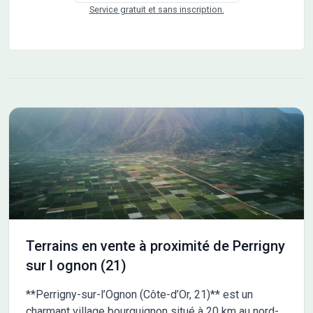
conditions de ressources) Eligible au Prêt accession de
Service gratuit et sans inscription.
30.000 € à 1% pour les salariés du secteur privé (sous
conditions de ressources) Pas de frais d'agence car en
direct avec le propriétaire. Vous souhaitez visiter ce lot à
bâtir ? Contactez nous! Retrouvez toutes les informations
sur notre site internet. (disponibilité, plan de bornage, etc)
COOP HABITAT BOURGOGNE, le spécialiste du terrain
viabilisé. Permis d'aménager n° PA 71131 23 E0001
délivré le 06/06/23. Les informations sur les risques
auxquels ce bien est exposé sont disponibles sur le site
Géorisques : www.georisques.gouv.fr Non soumis au DPE
Terrains en vente à proximité de Perrigny
sur l ognon (21)
**Perrigny-sur-l’Ognon (Côte-d’Or, 21)** est un
charmant village bourguignon situé à 20 km au nord-